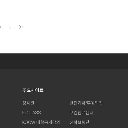
0
주요사이트
정각원
발전기금/후원의집
E-CLASS
보건진료센터
KOCW 대학공개강의
산학협력단