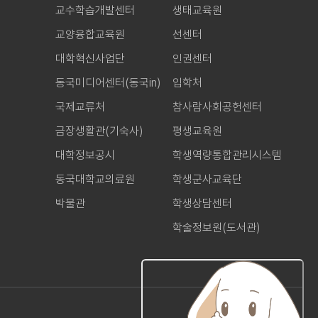
교수학습개발센터
생태교육원
교양융합교육원
선센터
대학혁신사업단
인권센터
동국미디어센터(동국in)
입학처
국제교류처
참사람사회공헌센터
금장생활관(기숙사)
평생교육원
대학정보공시
학생역량통합관리시스템
동국대학교의료원
학생군사교육단
박물관
학생상담센터
학술정보원(도서관)