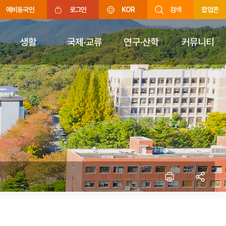
예비동국인
로그인
KOR
검색
팝업존
생활
국제·교류
연구·산학
커뮤니티