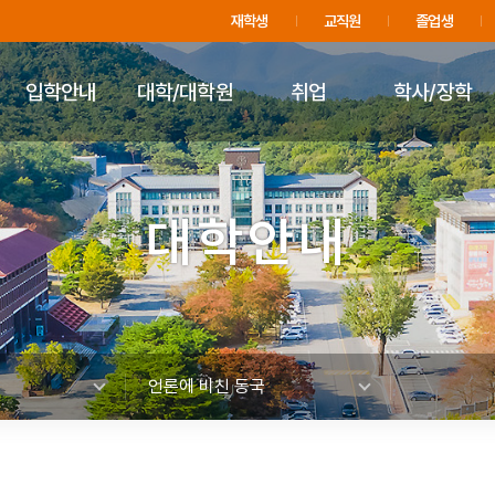
주메뉴 바로가기
푸터 바로가기
재학생
교직원
졸업생
입학안내
대학/대학원
취업
학사/장학
대학안내
언론에 비친 동국