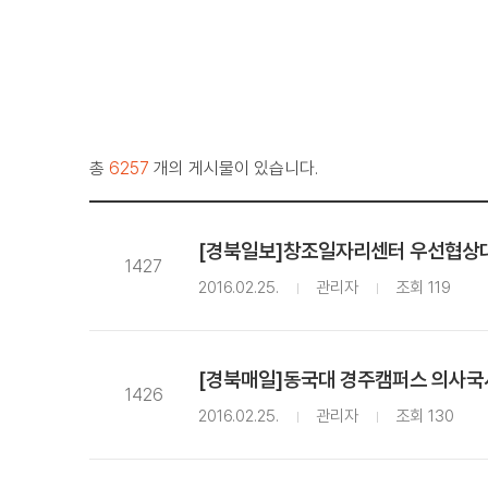
총
6257
개의 게시물이 있습니다.
[경북일보]창조일자리센터 우선협상대학
1427
2016.02.25.
관리자
조회 119
[경북매일]동국대 경주캠퍼스 의사국시
1426
2016.02.25.
관리자
조회 130