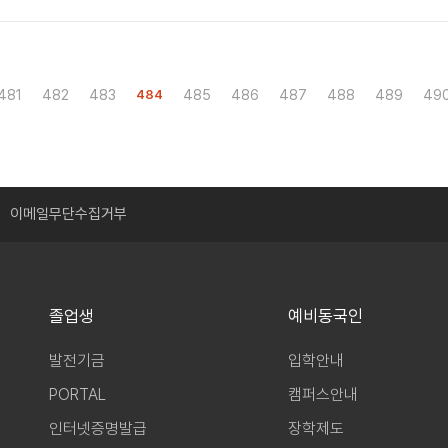
481
482
483
485
486
487
488
489
49
484
이메일무단수집거부
졸업생
예비동국인
발전기금
입학안내
PORTAL
캠퍼스안내
인터넷증명발급
장학제도