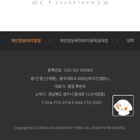
2
3
4
5
6
7
8
9
10
1
개인정보처리방침
개인정보목적외이용제공대장
대학정
등록번호 : 505-82-06086
법 인 명 (단체명) : 동국대학교 WISE(와이즈)캠퍼스
대표자 : 총장 류완하
소재지 : 경상북도 경주시 동대로 123(석장동)
T.054-770-2114 F.054-770-2001
Copyright(c) DONGGUK UNIVERSITY WISE ALL RIGHTS RESERVED.