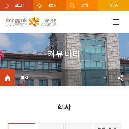
주메뉴 바로가기
푸터 바로가기
로그인
KOR
검색
팝업존
커뮤니티
학사
학사