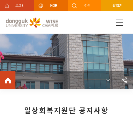
주메뉴 바로가기
푸터 바로가기
로그인
KOR
검색
팝업존
일상회복지원단 공지사항