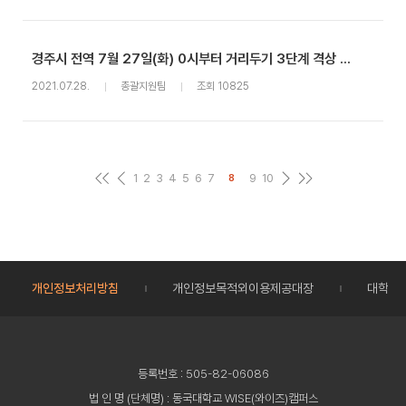
경주시 전역 7월 27일(화) 0시부터 거리두기 3단계 격상 안내
2021.07.28.
총괄지원팀
조회 10825
1
2
3
4
5
6
7
9
10
8
개인정보처리방침
개인정보목적외이용제공대장
대학정
등록번호 : 505-82-06086
법 인 명 (단체명) : 동국대학교 WISE(와이즈)캠퍼스