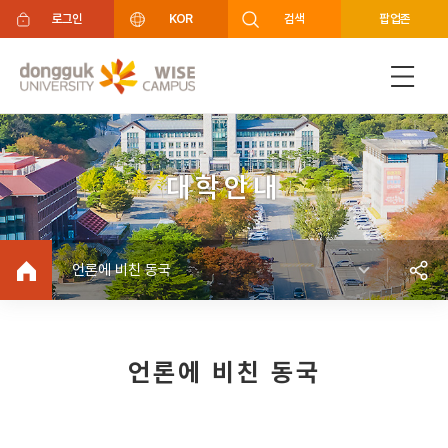
주메뉴 바로가기
푸터 바로가기
로그인
KOR
검색
팝업존
대학안내
언론에 비친 동국
언론에 비친 동국