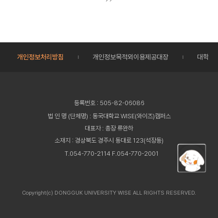
개인정보처리방침
개인정보목적외이용제공대장
대학정
등록번호 : 505-82-06086
법 인 명 (단체명) : 동국대학교 WISE(와이즈)캠퍼스
대표자 : 총장 류완하
소재지 : 경상북도 경주시 동대로 123(석장동)
T.054-770-2114 F.054-770-2001
Copyright(c) DONGGUK UNIVERSITY WISE ALL RIGHTS RESERVED.