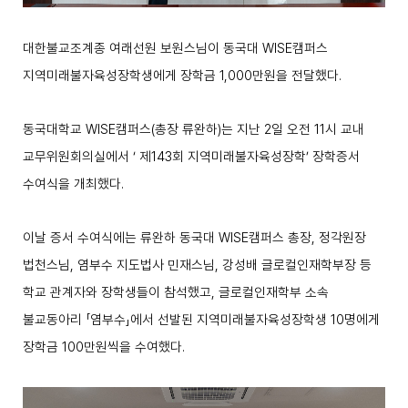
대한불교조계종 여래선원 보원스님이 동국대
WISE
캠퍼스
지역미래불자육성장학생에게 장학금
1,000
만원을 전달했다
.
동국대학교
WISE
캠퍼스
(
총장 류완하
)
는 지난
2
일 오전
11
시 교내
교무위원회의실에서
‘
제
143
회 지역미래불자육성장학
’
장학증서
수여식을 개최했다
.
이날 증서 수여식에는 류완하 동국대
WISE
캠퍼스 총장
,
정각원장
법천스님
,
염부수 지도법사 민재스님
,
강성배 글로컬인재학부장 등
학교 관계자와 장학생들이 참석했고
,
글로컬인재학부 소속
불교동아리
「
염부수
」
에서 선발된 지역미래불자육성장학생
10
명에게
장학금
100
만원씩을 수여했다
.