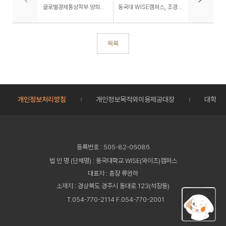
글로벌경제통상학부 양희진 교수, 2026년도 한국연구재단 인문사회분야 중견연구자 지원사업 선정
동국대 WISE캠퍼스, 조경·정원디자인학과 96학번 동문들, 학과 발전기금 1천만 원 기부
목록
개인정보처리방침
개인정보목적외이용제공대장
대학정
등록번호 : 505-82-06086
법 인 명 (단체명) : 동국대학교 WISE(와이즈)캠퍼스
대표자 : 총장 류완하
소재지 : 경상북도 경주시 동대로 123(석장동)
T.054-770-2114 F.054-770-2001