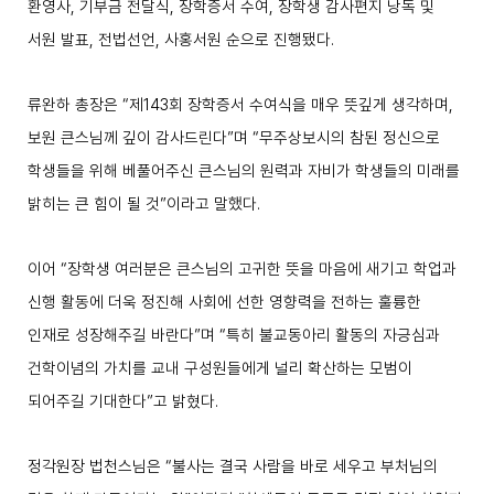
환영사
,
기부금 전달식
,
장학증서 수여
,
장학생 감사편지 낭독 및
서원 발표
,
전법선언
,
사홍서원 순으로 진행됐다
.
류완하 총장은
“
제
143
회 장학증서 수여식을 매우 뜻깊게 생각하며
,
보원 큰스님께 깊이 감사드린다
”
며
“
무주상보시의 참된 정신으로
학생들을 위해 베풀어주신 큰스님의 원력과 자비가 학생들의 미래를
밝히는 큰 힘이 될 것
”
이라고 말했다
.
이어
“
장학생 여러분은 큰스님의 고귀한 뜻을 마음에 새기고 학업과
신행 활동에 더욱 정진해 사회에 선한 영향력을 전하는 훌륭한
인재로 성장해주길 바란다
”
며
“
특히 불교동아리 활동의 자긍심과
건학이념의 가치를 교내 구성원들에게 널리 확산하는 모범이
되어주길 기대한다
”
고 밝혔다
.
정각원장 법천스님은
“
불사는 결국 사람을 바로 세우고 부처님의