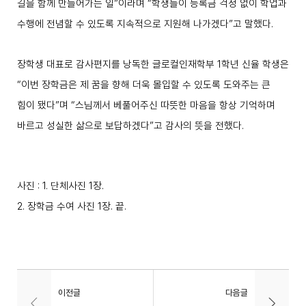
길을 함께 만들어가는 일
”
이라며
“
학생들이 등록금 걱정 없이 학업과
수행에 전념할 수 있도록 지속적으로 지원해 나가겠다
”
고 말했다
.
장학생 대표로 감사편지를 낭독한 글로컬인재학부
1
학년 신율 학생은
“
이번 장학금은 제 꿈을 향해 더욱 몰입할 수 있도록 도와주는 큰
힘이 됐다
”
며
“
스님께서 베풀어주신 따뜻한 마음을 항상 기억하며
바르고 성실한 삶으로 보답하겠다
”
고 감사의 뜻을 전했다
.
사진
: 1.
단체사진
1
장
.
2.
장학금 수여 사진
1
장
.
끝
.
이전글
다음글