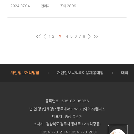
2024.07.04.
관리자
조회 2899
1
2
4
5
6
7
8
3
개인정보처리방침
개인정보목적외이용제공대장
대학정
등록번호 : 505-82-06086
법 인 명 (단체명) : 동국대학교 WISE(와이즈)캠퍼스
대표자 : 총장 류완하
소재지 : 경상북도 경주시 동대로 123(석장동)
T.054-770-2114 F.054-770-2001