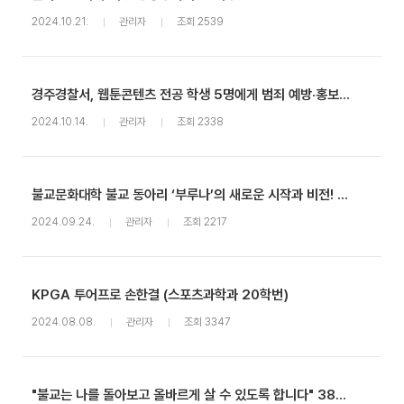
2024.10.21.
관리자
조회 2539
경주경찰서, 웹툰콘텐츠 전공 학생 5명에게 범죄 예방·홍보 웹툰 제작 감사장 수여
2024.10.14.
관리자
조회 2338
불교문화대학 불교 동아리 ‘부루나’의 새로운 시작과 비전! (불교학부 3학년 권태환)
2024.09.24.
관리자
조회 2217
KPGA 투어프로 손한결 (스포츠과학과 20학번)
2024.08.08.
관리자
조회 3347
"불교는 나를 돌아보고 올바르게 살 수 있도록 합니다" 38대 불교도 연합회·제46대 불교학생회 회장 - 박건웅 (전자정보통신공학전공 22학번)