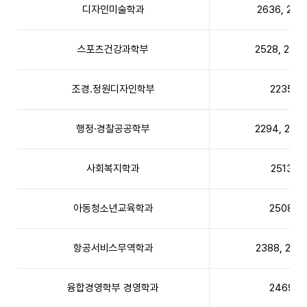
디자인미술학과
2636, 2511
스포츠건강과학부
2528, 253
조경․정원디자인학부
2235
행정·경찰공공학부
2294, 229
사회복지학과
2513
아동청소년교육학과
2508
항공서비스무역학과
2388, 2319
융합경영학부 경영학과
2469