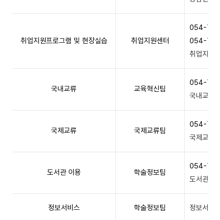
054-77
취업지원프로그램 및 현장실습
취업지원센터
054-77
취업지원안
054-770
국내교류
교육혁신팀
국내교류안
054-770
국제교류
국제교류팀
국제교류안
054-770
도서관 이용
학술정보팀
도서관안내
정보서비스
학술정보팀
정보서비스