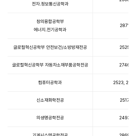
전자․정보통신공학과
창의융합공학부
2871
에너지․전기공학과
글로컬혁신공학부 안전보건/소방방재전공
2525
글로컬혁신공학부 자동차소재부품공학전공
2746
컴퓨터공학과
2523, 2522
신소재화학전공
2517
의생명공학전공
2493
기계시스템공학전공
2869