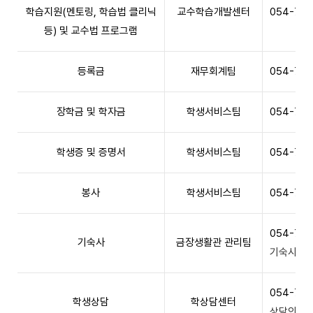
학습지원(멘토링, 학습법 클리닉
교수학습개발센터
054-770
등) 및 교수법 프로그램
등록금
재무회계팀
054-770
장학금 및 학자금
학생서비스팀
054-770
학생증 및 증명서
학생서비스팀
054-770
봉사
학생서비스팀
054-770
054-779
기숙사
금장생활관 관리팀
기숙사 안
054-770
학생상담
학상담센터
상담안내 