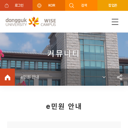
주메뉴 바로가기
푸터 바로가기
로그인
KOR
검색
팝업존
커뮤니티
e민원 안내
e민원 안내