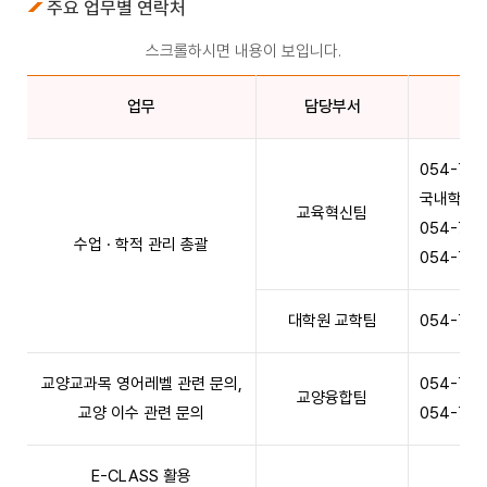
주요 업무별 연락처
스크롤하시면 내용이 보입니다.
업무
담당부서
054-770
국내학점교
교육혁신팀
054-77
수업 · 학적 관리 총괄
054-770
대학원 교학팀
054-770
교양교과목 영어레벨 관련 문의,
054-770
교양융합팀
교양 이수 관련 문의
054-77
E-CLASS 활용