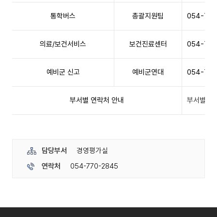
통학버스
총괄지원팀
054-770
의료/보건서비스
보건진료센터
054-770
예비군 신고
예비군연대
054-770
부서별 연락처 안내
부서별 연
담당부서
경영평가실
연락처
054-770-2845