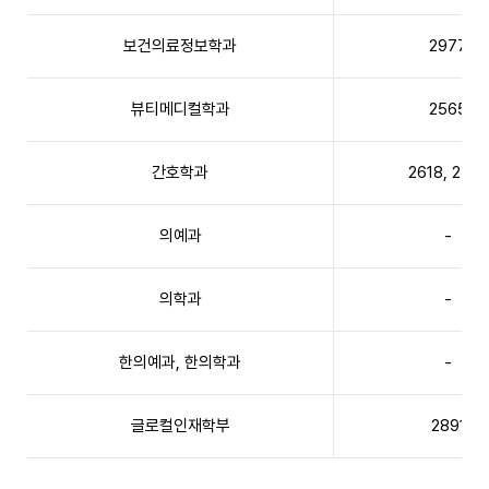
보건의료정보학과
2977
뷰티메디컬학과
2565
간호학과
2618, 2728
의예과
-
의학과
-
한의예과, 한의학과
-
글로컬인재학부
2891