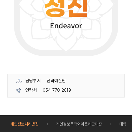
담당부서
전략예산팀
연락처
054-770-2019
개인정보처리방침
개인정보목적외이용제공대장
대학정