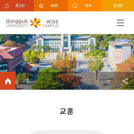
주메뉴 바로가기
푸터 바로가기
로그인
KOR
검색
팝업존
대학안내
교훈
교훈