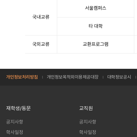
서울캠퍼스
국내교류
타 대학
국외교류
교환프로그램
개인정보처리방침
개인정보목적외이용제공대장
대학정보공시
재학생/동문
교직원
공지사항
공지사항
학사일정
학사일정