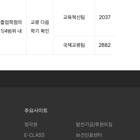
교육혁신팀
2037
졸업학점의
교류 다음
1/4범위 내
학기 확인
국제교류팀
2882
주요사이트
정각원
발전기금/후원의집
E-CLASS
보건진료센터