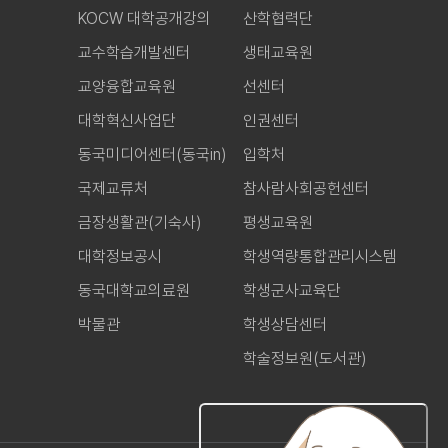
KOCW 대학공개강의
산학협력단
교수학습개발센터
생태교육원
교양융합교육원
선센터
대학혁신사업단
인권센터
동국미디어센터(동국in)
입학처
국제교류처
참사람사회공헌센터
금장생활관(기숙사)
평생교육원
대학정보공시
학생역량통합관리시스템
동국대학교의료원
학생군사교육단
박물관
학생상담센터
학술정보원(도서관)