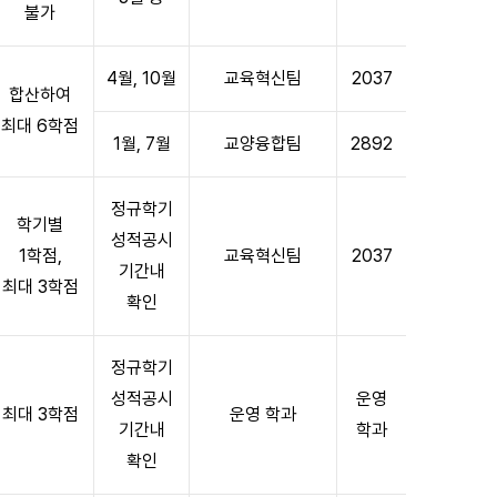
불가
4월, 10월
교육혁신팀
2037
합산하여
최대 6학점
1월, 7월
교양융합팀
2892
정규학기
학기별
성적공시
1학점,
교육혁신팀
2037
기간내
최대 3학점
확인
정규학기
성적공시
운영
최대 3학점
운영 학과
기간내
학과
확인