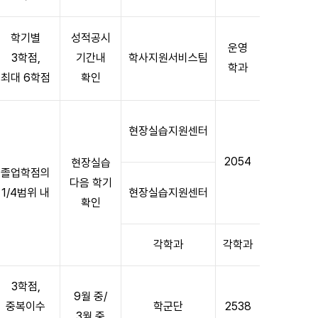
학기별
성적공시
운영
3학점,
기간내
학사지원서비스팀
학과
최대 6학점
확인
현장실습지원센터
2054
현장실습
졸업학점의
다음 학기
1/4범위 내
현장실습지원센터
확인
각학과
각학과
3학점,
9월 중/
중복이수
학군단
2538
3월 중