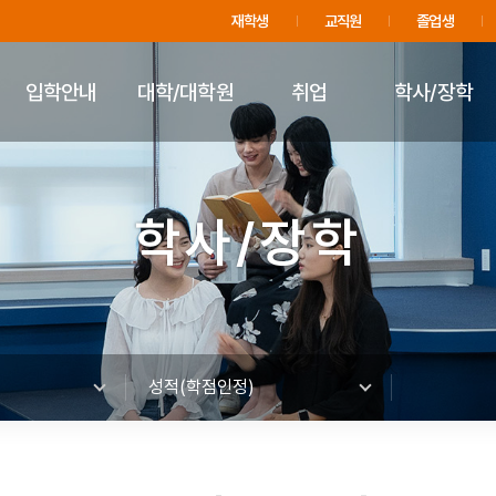
주메뉴 바로가기
푸터 바로가기
재학생
교직원
졸업생
입학안내
대학/대학원
취업
학사/장학
학사/장학
성적(학점인정)