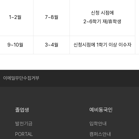
신청 시점에
1~2월
7~8월
2~6학기 재/휴학생
9~10월
3~4월
신청시점에 1학기 이상 이수자
이메일무단수집거부
졸업생
예비동국인
발전기금
입학안내
PORTAL
캠퍼스안내