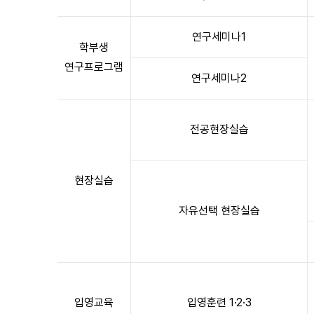
연구세미나1
학부생
연구프로그램
연구세미나2
전공현장실습
현장실습
자유선택 현장실습
입영교육
입영훈련 1·2·3