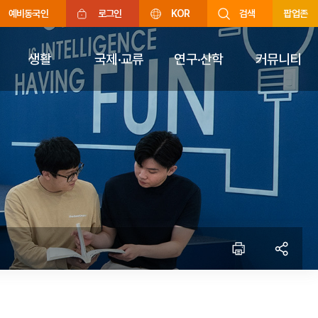
예비동국인
로그인
KOR
검색
팝업존
생활
국제·교류
연구·산학
커뮤니티