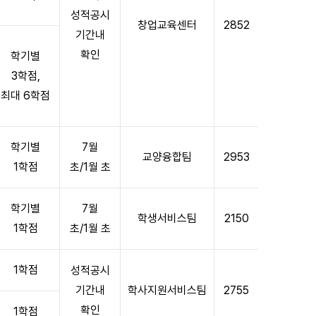
성적공시
창업교육센터
2852
기간내
확인
학기별
3학점,
최대 6학점
학기별
7월
교양융합팀
2953
1학점
초/1월 초
학기별
7월
학생서비스팀
2150
1학점
초/1월 초
1학점
성적공시
기간내
학사지원서비스팀
2755
확인
1학점