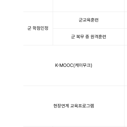
군교육훈련
군 학점인정
군 복무 중 원격훈련
K-MOOC(케이무크)
현장연계 교육프로그램