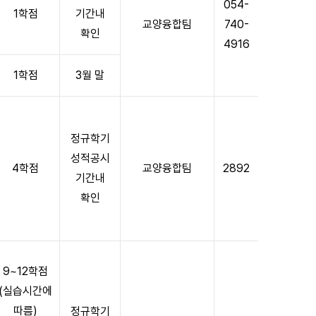
054-
1학점
기간내
교양융합팀
740-
확인
4916
1학점
3월 말
정규학기
성적공시
4학점
교양융합팀
2892
기간내
확인
9~12학점
(실습시간에
따름)
정규학기