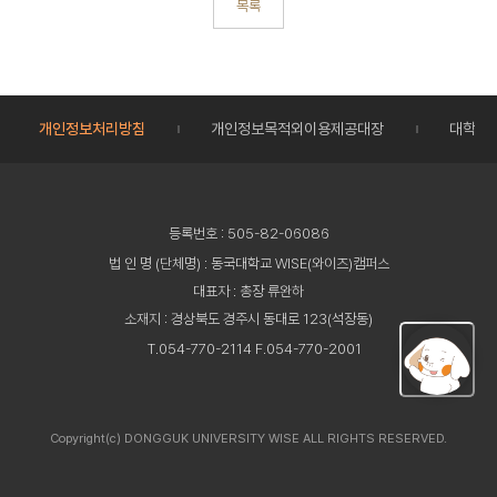
목록
개인정보처리방침
개인정보목적외이용제공대장
대학정
등록번호 : 505-82-06086
법 인 명 (단체명) : 동국대학교 WISE(와이즈)캠퍼스
대표자 : 총장 류완하
소재지 : 경상북도 경주시 동대로 123(석장동)
T.054-770-2114 F.054-770-2001
Copyright(c) DONGGUK UNIVERSITY WISE ALL RIGHTS RESERVED.