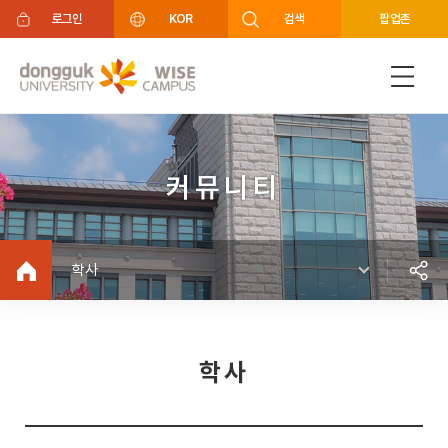
주메뉴 바로가기
푸터 바로가기
로그인
KOR
검색
팝업존
커뮤니티
학사
학사