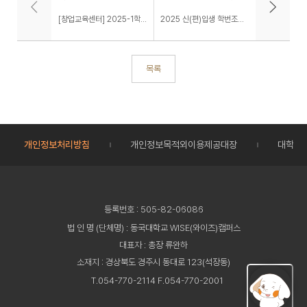
[창업교육센터] 2025-1학기 창업대체학점 인정제(창업실습 및 창업현장실습) 안내(기간연장)
2025 신(편)입생 학번조회 안내
목록
개인정보처리방침
개인정보목적외이용제공대장
대학정
등록번호 : 505-82-06086
법 인 명 (단체명) : 동국대학교 WISE(와이즈)캠퍼스
대표자 : 총장 류완하
소재지 : 경상북도 경주시 동대로 123(석장동)
T.054-770-2114 F.054-770-2001