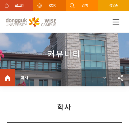
주메뉴 바로가기
푸터 바로가기
로그인
KOR
검색
팝업존
커뮤니티
학사
학사