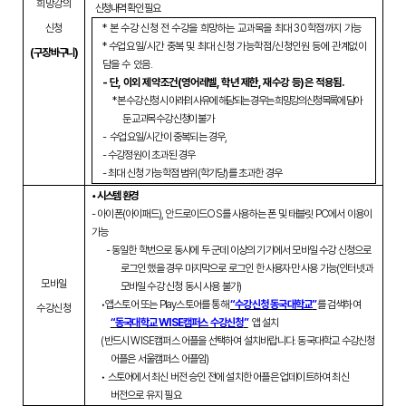
희망강의
신청내역 확인 필요
신청
*
본 수강 신청 전 수강을 희망하는 교과목을 최대
30
학점까지 가능
*
수업요일
/
시간 중복 및 최대 신청 가능학점
/
신청인원 등에 관계없이
(
구
.
장바구니
)
담을 수 있음
.
-
단
,
이외 제약조건
(
영어레벨
,
학년 제한
,
재수강 등
)
은 적용됨
.
*
본 수강 신청 시 아래의 사유에 해당되는 경우는 희망강의신청목록에 담아
둔 교과목 수강 신청이 불가
-
수업요일
/
시간이 중복되는 경우
,
-
수강정원이 초과된 경우
-
최대 신청 가능학점 범위
(
학기당
)
를 초과한 경우
•
시스템 환경
-
아이폰
(
아이패드
),
안드로이드
OS
를 사용하는 폰 및 태블릿
PC
에서 이용이
가능
-
동일한 학번으로 동시에 두 군데 이상의 기기에서 모바일 수강 신청으로
로그인 했을 경우 마지막으로 로그인 한 사용자만 사용 가능
(
인터넷과
모바일
모바일 수강 신청 동시 사용 불가
)
•
앱스토어 또는
Play
스토어를 통해
“
수강신청 동국대학교
”
를 검색하여
수강신청
“
동국대학교
WISE
캠퍼스 수강신청
”
앱 설치
(
반드시
WISE
캠퍼스 어플을 선택하여 설치바랍니다
.
동국대학교 수강신청
어플은 서울캠퍼스 어플임
)
•
스토어에서 최신 버전 승인 전에 설치한 어플은 업데이트하여 최신
버전으로 유지 필요