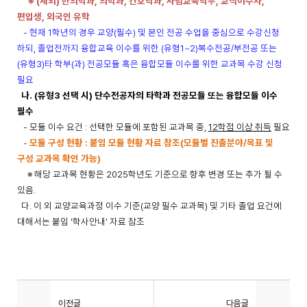
※ (제외) 한의학과, 의학과, 간호학과, 사범교육학부, 교직이수자,
편입생, 외국인 유학
- 현재 1학년의 경우 교양(필수) 및 본인 전공 수업을 중심으로 수강신청
하되, 졸업전까지 융합교육 이수를 위한 (유형1~2)복수전공/부전공 또는
(유형3)타 학부(과) 전공모듈 혹은 융합모듈 이수를 위한 교과목 수강 신청
필요
나. (유형3 선택 시) 단수전공자의 타학과 전공모듈 또는 융합모듈 이수
필수
- 모듈 이수 요건 : 선택한 모듈에 포함된 교과목 중,
12학점 이상 취득
필요
- 모듈 구성 현황 : 붙임 모듈 현황 자료 참조(모듈별 진출분야/목표 및
구성 교과목 확인 가능)
※ 해당 교과목 현황은 2025학년도 기준으로 향후 변경 또는 추가 될 수
있음.
다. 이 외 교양교육과정 이수 기준(교양 필수 교과목) 및 기타 졸업 요건에
대해서는 붙임 '학사안내' 자료 참조
이전글
다음글