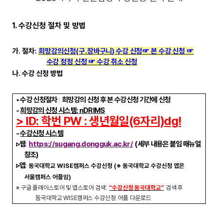
1.
수강신청 절차 및 방법
가
.
절차
:
희망강의신청
(
구
.
장바구니
)
수강 신청
☞
본 수강 신청
☞
수강 정정 신청
☞
수강 취소 신청
나
.
수강 신청 방법
•
수강 신청절차
:
희망강의 신청 후 본 수강신청 기간에 신청
-
희망강의 신청 시스템
: nDRIMS
> ID: 학번 PW : 생년월일(6자리)dg!
-
수강신청 시스템
▹
웹
:
https://sugang.dongguk.ac.kr/
(
세부 내용은 붙임 매뉴얼
참조
)
▹
앱
:
동국대학교
WISE
캠퍼스 수강신청
(
※
동국대학교 수강신청 앱은
서울캠퍼스 어플임
)
:
※
구글 플레이스토어 및 앱스토어 검색
“
수강신청 동국대학교
”
검색 후
동국대학교
WISE
캠퍼스 수강신청
어플 다운로드