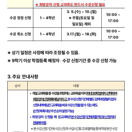
※
희망강의 신청 교과목도 반드시 수강신청 필요
3. 5.(
수
) ~ 10.(
월
)
10:00 ~
수강 정정 신청
1 ~ 4
학년
※
주말
(
토요일 및
17:00
일요일
)
제외
10:00 ~
수강 취소 신청
1 ~ 4
학년
3.17.(
월
) ~ 18.(
화
)
17:00
※
상기 일정은 사정에 따라 조정될 수 있음
.
※
9
학기 이상 학점등록 예정자
:
수강 신청기간 중 수강 신청 가능
3.
주요 안내사항
순서
내용
•
개설 교과목들 중 수강을 희망하는 교과목을 미리
최대
30
학점까지 선택하여
희망강의신청목록에 담아두고
,
본 수강 신청기간에 별도 검색과정
/
절차 없이
신청내역에 담긴 교과목을 바로 수강 신청을 할 수 있는 제도
(
신청 목록 대상 우선 순위 설정 가능
)
•
희망강의 신청을 해
둔 교과목은
본 수강 신청기간에 최종적으로 신청 처리
완료해야 함
.
※
본 수강 신청기간에 수강 신청 후 수업시간표 조회
/
출력을 통해 학생 본인 수강