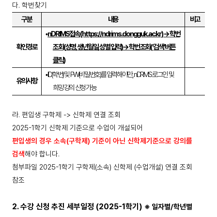
다. 학번찾기
구분
내용
비고
•
nDRIMS
접속
(https://ndrims.dongguk.ac.kr)
→
학번
확인경로
조회
(
성명
,
생년월일
,
성별 입력
)
→
학번 조회
(‘
검색
’
버튼
클릭
)
•
ID(
학번
)
및
PW(
비밀번호
)
를 입력해야만
, nDRIMS
로그인 및
유의사항
희망 강의 신청 가능
라. 편입생 구학제 -> 신학제 연결 조회
2025-1학기 신학제 기준으로 수업이 개설되어
편입생의 경우 소속(구학제) 기준이 아닌 신학제기준으로 강의를
검색
해야 합니다.
첨부파일 2025-1학기 구학제(소속) 신학제 (수업개설) 연결 조회
참조
2.
수강 신청 추진 세부일정
(2025-1
학기
)
※
일자별
/
학년별