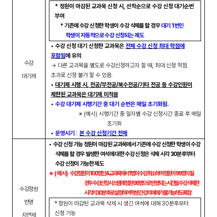
*
정원이 마감된 교과목 신청 시
,
선착순으로 수강 신청 대기순번
부여
*
기존에 수강 신청한 학생이 수강 삭제를 할 경우
대기
1
번인
학생이 자동적으로 수강 신청되는 제도
•
수강 신청 대기 신청한 교과목은
전체 수강 신청 최대 학점에
포함됨
에 유의
수강
→
다른 교과목을 별도로 수강신청하고자 할 때
,
최대 신청 학점
초과로 신청 불가 할 수 있음
.
대기제
•
대기제 시행 시
,
전공
/
부전공
/
복수전공
/
기타 전공 등 수강인원이
제한된 교과목은 대기제 미적용
•
수강 대기제 시행기간 중 대기 순번은 매일 초기화됨
.
※
(
예시
)
시행기간 중 일자별 수강 신청시간 종료 후 매일
초기화
:
•
운영시기
본 수강 신청기간 전체
•
수강 신청 가능 정원이 마감된 교과목에서 기존에 수강 신청한 학생이 수강
삭제를 할 경우 발생한 여석에 대한 수강 신청은 삭제 시각
30
분후부터
수강 신청이 가능한 제도
※
(
예시
)
수강정원이
100
명인
A
교과목에서
1
명이 수강 취소하여 정원이
99
명이 될
경우 수강신청 시스템에 정원
99
명으로 반영되는 시간을 수강 삭제한
수강정원
시각의
30
분 후로 설정하여 학생 간 강의 매매가 불가능하도록 함
반영
*
정원이 마감된 교과목 삭제 시 생긴 여석에 대해
30
분후부터
신청 가능
지연제