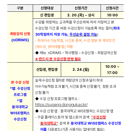
구분
신청대상
신청기간
신청시간
신 편입생
2. 20.(
목
) ~
상시
10:00
수강을 희망하는 교과목을 우선순위에 따라 저장하고 본
수강신청 기간 중 바로 수강신청이 가능토록 하는 절차
(
최대
희망강의 신청
30
학점까지 저장 가능
,
우선순위 설정 가능
)
(nDRIMS)
-
최대이수가능학점
,
시간표 중복
,
수강 정원 외 제약조건
(
재수강
,
영어레벨 등
)
적용
◆
메뉴
: nDRIMS
–
학사행정
–
수강신청
-
희망강의신청
※
반드시 본 수강신청 반영 필요
10:00 ~
신입생
,
편입생
2. 24.(
월
)
17:00
실제 수강신청 절차로 희망강의 신청과 달리 최대
본 수강 신청
이수가능학점 초과 불가
,
시간표 중복 신청 불가
,
정원 초과
:
*
웹
수강신청
신청 불가
프로그램
:
◆
수강 신청 프로그램 웹주소
:
*
앱
https://sugang.dongguk.ac.kr/
동국대학교
:
◆
수강 신청 앱
동국대학교
WISE
캠퍼스 수강신청 앱
WISE
캠퍼스
:
-
구글 플레이스토어 및 앱스토어 검색
“
수강신청
수강신청
동국대학교
”
검색 후
동국대학교
WISE
캠퍼스 수강신청
어플
다운로드
(
기존 사용자는 업데이트 필요
)