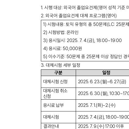
1.
시행 대상: 외국어 졸업요건제
(
영어 성적 기준
2.
외국어 졸업요건제 대체 프로그램
(
영어
)
1)
시험내용: 토익 유형의 총
50
문제
(LC: 25
문
2)
시험방법: 온라인
3)
응시일시
: 2025. 7. 4.(
금
), 18:00~19:00
4)
응시료
: 50,000
원
5)
이수기준
: 50
문제 중
25
문제 이상 정답인 경
3.
대체시험 세부 일정
구분
일정
대체시험 신청
2025. 6. 23.(월)~6. 27.(금)
대체시험 취소
2025. 6. 30.(월), 10:30~17:
신청
응시료 납부
2025. 7. 1.(화)~2.(수)
대체시험
2025. 7. 4.(금), 18:00~19:0
결과안내
2025. 7. 9.(수) 17:00 이후