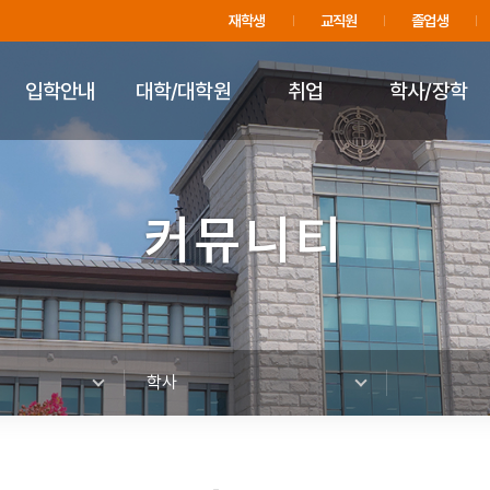
주메뉴 바로가기
푸터 바로가기
재학생
교직원
졸업생
입학안내
대학/대학원
취업
학사/장학
커뮤니티
학사