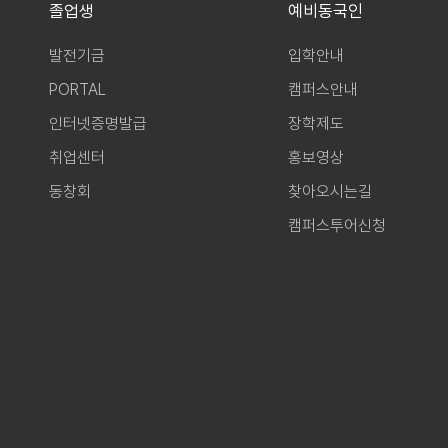
졸업생
예비동국인
발전기금
입학안내
PORTAL
캠퍼스안내
인터넷증명발급
장학제도
취업센터
홍보영상
동창회
찾아오시는길
캠퍼스투어신청