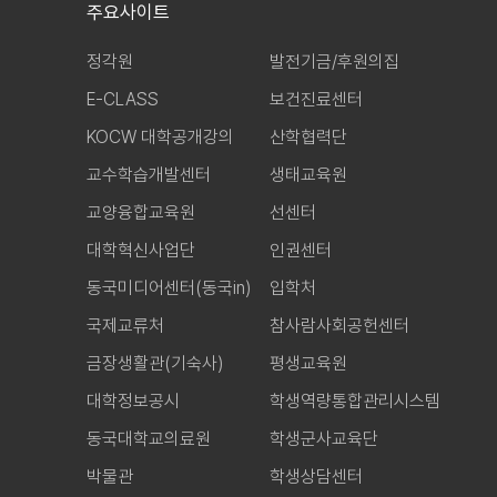
주요사이트
정각원
발전기금/후원의집
E-CLASS
보건진료센터
KOCW 대학공개강의
산학협력단
교수학습개발센터
생태교육원
교양융합교육원
선센터
대학혁신사업단
인권센터
동국미디어센터(동국in)
입학처
국제교류처
참사람사회공헌센터
금장생활관(기숙사)
평생교육원
대학정보공시
학생역량통합관리시스템
동국대학교의료원
학생군사교육단
박물관
학생상담센터