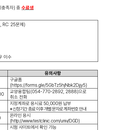
 미충족자
)
중
수료생
제
, RC: 25
문제
)
우 이수
유의사항
구글폼
(https://forms.gle/5GbTz5hjNbk2Djjy5)
교양융합팀
(054-770-2892, 2888)
으로
00
취소 전화
지정계좌로 응시료 50,000원 납부
※ 신청기간 종료 이후 개별 문자로 계좌번호 안내
온라인 응시
0
(http://www.testclinic.com/univ/DGD)
시험 사이트에서 확인 가능