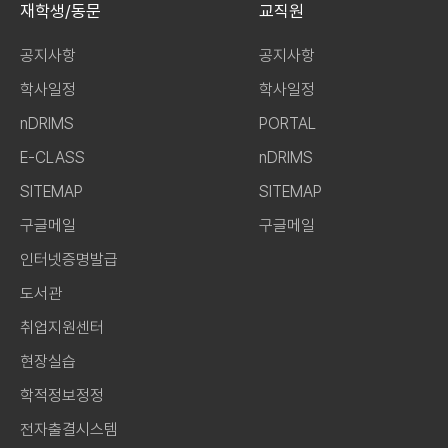
재학생/동문
교직원
공지사항
공지사항
학사일정
학사일정
nDRIMS
PORTAL
E-CLASS
nDRIMS
SITEMAP
SITEMAP
구글메일
구글메일
인터넷증명발급
도서관
취업지원센터
현장실습
학적정보정정
전자출결시스템