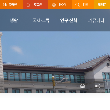
예비동국인
로그인
KOR
검색
팝업존
생활
국제·교류
연구·산학
커뮤니티