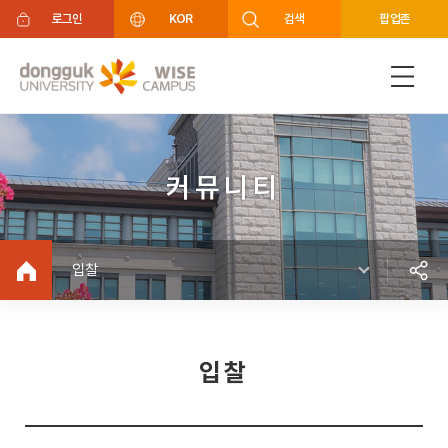
주메뉴 바로가기
푸터 바로가기
로그인
KOR
검색
팝업존
커뮤니티
입찰
입찰