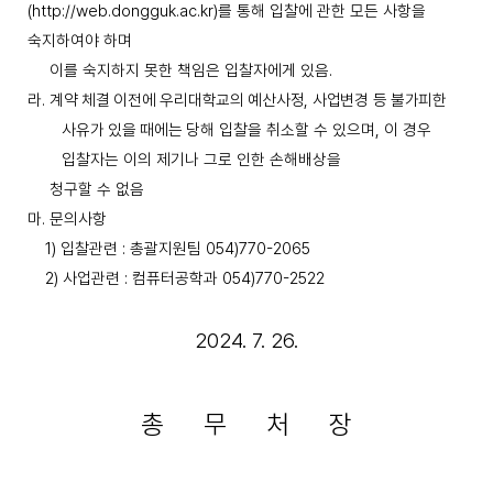
(http://web.dongguk.ac.kr)
를 통해 입찰에 관한 모든 사항을
숙지하여야 하며
이를
숙지하지 못한 책임은 입찰자에게 있음
.
라
.
계약 체결 이전에 우리대학교의 예산사정
,
사업변경 등 불가피한
사유가 있을 때에는
당해 입찰을 취소할 수 있으며
,
이 경우
입찰자는 이의 제기나 그로 인한 손해배상을
청구할 수 없음
마
.
문의사항
1)
입찰관련
:
총괄지원팀
054)770-2065
2)
사업관련
:
컴퓨터공학과
054)770-2522
2024. 7. 26.
총 무 처 장