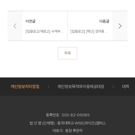
이전글
다음글
[입찰공고/재공고] 사격부 업무용 차량 임차(장기렌트)(재)
[입찰공고] [혁신] 강의동 냉난방기 유지보수
목록
개인정보처리방침
개인정보목적외이용제공대장
대학정
등록번호 : 505-82-06086
법 인 명 (단체명) : 동국대학교 WISE(와이즈)캠퍼스
대표자 : 총장 류완하