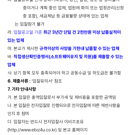
중이거나 계획 중인 업체
,
법원에
화의 또는 법정관리
(
신청
중 포함
),
세금체납 등 금융불량 샹태에 있는 업체
는 입찰참가 불가
라
.
입찰공고일 기준
최근
3
년간 단일 건
2
천만원 이상 납품실적이
있는 업체
마
.
본교가 제시한
규격이상의 사양을 기한내 납품할 수 있는 업체
바
.
직접생산확인증명서
(
소프트웨어유지 및 지원
)
를 제출할 수 있는
업체
사
.
상기 항목 모두 충족되어야 하고 공동수급 및 하도급은 불가함
6.
제출서류
:
‘
입찰유의서
’
참조
7.
기타 안내사항
가
.
본 입찰은 총액입찰로서 부가세 및 제비용을 포함한 금액임
나
.
본 입찰은 전자입찰로 진행되므로 전자입찰에 따른 제반사항을
인지 후 참여
다
.
입찰자는 반드시 전자입찰사 이비즈포유
(http://www.ebiz4u.co.kr)
및 본교 홈페이지