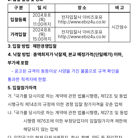
구 분
일 시
장 소
비 고
2024.8.8.
전자입찰사 이비즈포유
입찰등록
(
목
)
http://www.ebiz4u.co.kr
11:00
까지
시간엄수
2024.8.8.
전자입찰사 이비즈포유
가격입찰
(
목
)
http://www.ebiz4u.co.kr
15:00
까지
3.
입찰 방법
:
제한경쟁입찰
4.
낙찰 방법
:
총액최저가 낙찰제
,
본교 예정가격
(
단일예가
)
이하
,
부가세 포함
-
공고된 규격의 동등이상 사양을 가진 물품으로 규격 확인을
통과한 적격자에 한함
.
5.
입찰참가자격
가
.
「
국가를 당사자로 하는 계약에 관한 법률시행령
」
제
12
조 및 동법
시행규칙 제
14
조의 규정에
의한 경쟁 입찰 참가자격을 갖춘 업체
나
.
「
국가를 당사자로 하는 계약에 관한 법률시행령
」
제
27
조 및 동법
시행령 제
76
조에 의한 부정
당업자의 입찰참가자격 제한에
해당되지 않는 업체
다
.
입찰공고일 현재 당좌거래정지
,
청산
,
합병
,
양도 등 정리절차