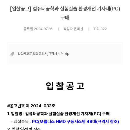
[입찰공고] 컴퓨터공학과 실험실습 환경개선 기자재(PC)
구매
등록일 2024.07.26.
작성자 권미선
조회 822
입찰공고문,입찰유의서,규격서,서식.zip
입 찰 공 고
#
공고번호 제
2024-033
호
1.
입찰명
:
컴퓨터공학과 실험실습 환경개선 기자재
(PC)
구매
-
입찰품목
:
PC(
오큘러스
HMD
구동시스템
49
대
(
규격서 참조
)
2.
입찰 일정 및 장소