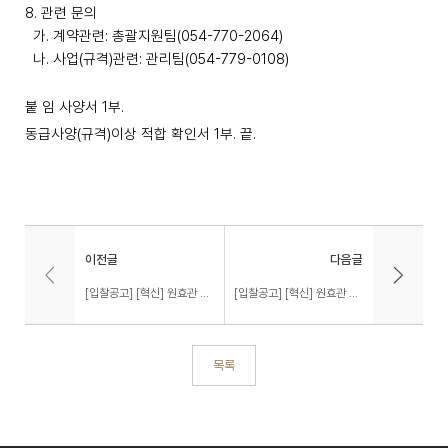
8.
관련 문의
가
.
계약관련
:
총괄지원팀
(054-770-2064)
나
.
사업
(
규격
)
관련
:
관리팀
(054-779-0108)
붙 임 사양서
1
부
.
동급사양
(
규격
)
이상 적합 확인서
1
부
.
끝
.
이전글
다음글
[입찰공고] [혁신] 원효관 2층 강의공간 리모델링 집기 구입 및 설치
[입찰공고] [혁신] 원효관 2층 강의실 시청각기자재 장비 구입 및 설치
목록