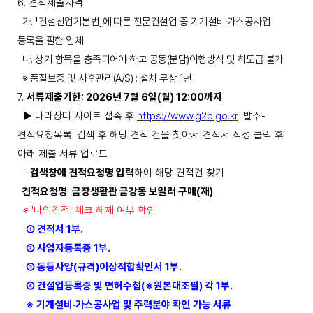
6.
견적제출자격
가
.
「
건설산업기본법
」
에 따른 전문건설업 중 기계설비
·
가스공사업
등록을 필한 업체
나
.
상기 항목을 충족되어야 하고 공동
(
분담
)
이행방식 및 하도급 불가
※
품질보증 및 사후관리
(A/S) :
설치 무상
1
년
7.
서류제출기한
: 2026
년
7
월
6
일
(
월
) 12:00
까지
►
나라장터 사이트 접속 후
https://www.g2b.go.kr
'
발주
-
견적요청목록
'
검색 후 해당 견적 건을 찾아서 견적서 작성 클릭 후
아래 제출 서류 업로드
-
검색창에 견적요청명 입력
하여 해당 견적건 찾기
견적요청명
:
금장생활관 금강동 보일러 구매
(
재
)
※
'
나의견적
'
체크 해제 여부 확인
①
견적서
1
부
.
②
사업자등록증
1
부
.
③
동등사양
(
규격
)
이상적합확인서
1
부
.
④
건설업등록증 및 면허수첩
(
※
원본대조필
)
각
1
부
.
※
기계설비
·
가스공사업 및 주력분야 확인 가능 서류