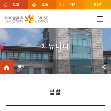
주메뉴 바로가기
푸터 바로가기
로그인
KOR
검색
팝업존
커뮤니티
입찰
입찰