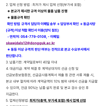
2.
업체 선정 방법
:
최저가 제시 업체 선정
(
부가세 포함
)
※
본교가 제시한 규격 이상의 물품 납품 진행
※
물품규격 확인
확인 방법
:
규격서 담당자 이메일 송부
→
담당부서 확인
→
동급사양
(
규격
)
이상 적합 확인서 이용
(
양식 참조
)
-
연락처
: 054-779-0108, -
이메일
:
skawjdals12@dongguk.ac.kr
※
동등 이상 규격의 판단 여부는 전적으로 본교 수요부서에서
판단합니다
.
3.
납품기한
:
계약일로부터
40
일 이내
4.
대금지급
:
계약 체결 후 계약상대자의 선금 신청 및
선금보증보험증권
,
선급금사용계획서 제출 등 관련 서류 제출 시
,
본교 내부 절차에 따라 계약금액의
10%
범위 내에서 선금을 지급할
수 있으며
,
잔금
90%
는 납품
·
설치 완료 및 본교 검수 승인 후
지급한다
.
5.
업체선정방법
:
최저가
(
총액
,
부가세 포함
)
제시 업체 선정