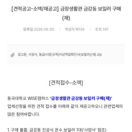
[견적공고-소액/재공고] 금장생활관 금강동 보일러 구매
(재)
등록일 2026.06.30.
작성자 박지수
조회 197
공고문, 사양서, 동급사양(규격)이상적합확인서(보일러)(재).zip
[
견적접수
-
소액
]
동국대학교
WISE
캠퍼스
‘
금장생활관 금강동 보일러 구매
(
재
)
’
업체선정을 위한 견적 접수를 아래와 같이 재공고하오니 관련업체의
많은 참여바랍니다
.
1.
구매 물품
:
금강동 진공식 온수 보일러
1
대
(‘
사양서
’
참조
)