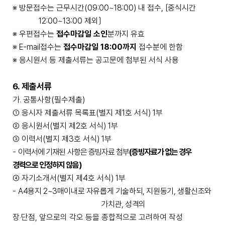
※
방문접수는 근무시간
(09:00~18:00)
내 접수
,
〔
중식시간
12:00~13:00
제외
〕
※
우편접수는
접수마감일 소인
분까지 유효
※
E-mail
접수는
접수마감일
18:00
까지
접수분에 한함
※
응시원서 등 제출서류는 공고문에 첨부된 서식 사용
6.
제출서류
가
.
공통사항
(
필수제출
)
①
응시자 제출서류 목록표
(
별지 제
1
호 서식
) 1
부
②
응시원서
(
별지 제
2
호 서식
) 1
부
③
이력서
(
별지 제
3
호 서식
) 1
부
-
이력서에 기재된 사항은 증빙자료 첨부
(
증빙자료가 없는 경우
경력으로 인정하지 않음
)
④
자기소개서
(
별지 제
4
호 서식
) 1
부
-
A4
용지
2~3
매
이내로 자유롭게 기술하되
,
지원동기
,
생활신조와
가치관
,
성격의
장
‧
단점
,
앞으로의 각오 등을 종합적으로 고려하여 작성