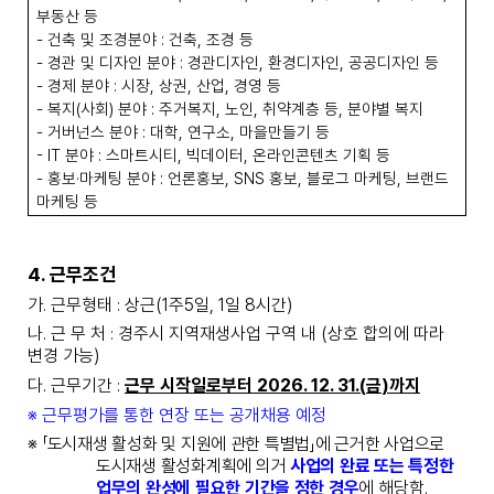
부동산 등
-
건축 및 조경분야
:
건축
,
조경 등
-
경관 및 디자인 분야
:
경관디자인
,
환경디자인
,
공공디자인 등
-
경제 분야
:
시장
,
상권
,
산업
,
경영 등
-
복지
(
사회
)
분야
:
주거복지
,
노인
,
취약계층 등
,
분야별 복지
-
거버넌스 분야
:
대학
,
연구소
,
마을만들기 등
- IT
분야
:
스마트시티
,
빅데이터
,
온라인콘텐츠 기획 등
-
홍보
·
마케팅 분야
:
언론홍보
, SNS
홍보
,
블로그 마케팅
,
브랜드
마케팅 등
4.
근무조건
가
.
근무형태
상근
(1
주
5
일
, 1
일
8
시간
)
:
나
.
근 무 처
경주시 지역재생사업 구역 내
(
상호 합의에 따라
:
변경 가능
)
다
.
근무기간
근무 시작일로부터
2026. 12. 31.(
금
)
까지
:
※
근무평가를 통한 연장 또는 공개채용 예정
※
「
도시재생 활성화 및 지원에 관한 특별법
」
에 근거한 사업으로
도시재생 활성화계획에 의거
사업의 완료 또는 특정한
업무의 완성에 필요한 기간을 정한 경우
에 해당함
.