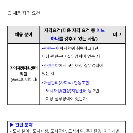
○
채용 자격 요건
자격요건
(
다음 자격 요건 중
어느
채용 분야
비고
하나
를 갖추고 있는 사람
)
⦁
관련분야
학사학위 취득하고
1
년
이상 관련분야 실무경력이 있는 자
⦁
관련분야
에서
5
년 이상
실무경력이
지역재생지원센터
있는 자
직원
(
중급코디네이터
)
⦁
마을관리
(
사회적
)
협동조합
,
도시재생
(
현장
)
지원센터 등
2
년
이상 실무경력이 있는자
▶
관련 분야
-
도시 분야
:
도시재생
,
도시공학
,
도시계획
,
주거환경
,
지역개발
,