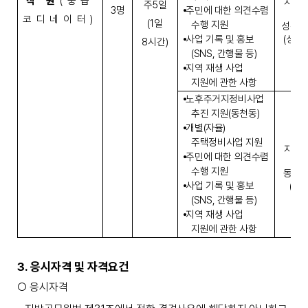
직 원
(
중급
지역재
주
5
일
3
명
⦁
주민에 대한 의견수렴
코디네이터
)
(1
일
수행 지원
성건동
⦁
사업 기록 및 홍보
(
성건
8
시간
)
(SNS,
간행물 등
)
⦁
지역 재생 사업
지원에 관한 사항
⦁
노후주거지정비사업
추진 지원
(
동천동
)
⦁
개별
(
자율
)
주택정비사업 지원
지역재
⦁
주민에 대한 의견수렴
수행 지원
동천동
⦁
사업 기록 및 홍보
(
동
(SNS,
간행물 등
)
⦁
지역 재생 사업
지원에 관한 사항
3.
응시자격 및 자격요건
○
응시자격