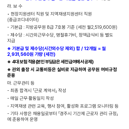
라
.
보 수
•
현장지원센터 직원 및 지역재생지원센터 직원
(
중급코디네이터
)
-
기본급
지방공무원
8
급
7
호봉 기준
(
세전 월
2,519,600
원
)
:
-
제수당
시간외근무수당
,
명절휴가비
,
정액급식비 등 별도
:
지급
※
기본급 및 제수당
(
시간외수당 제외
)
합
/ 12
개월
=
월
2,931,560
원 가량
(
세전
)
※
4
대 보험 적용
(
본인 부담금은 세전 급여에서 공제
)
※
관외 출장 시 교통비등은 실비로 지급하며 공무원 여비규정
준용
마
.
근무관리 등
-
최종 합격시
「
근로 계약서
」
작성
-
매일 근무
·
활동일지 작성
-
지역재생 관련 교육
,
행사 참여
,
활성화 프로그램 모니터링 등
-
기타 사항은 채용일로부터
「
경주시 기간제 근로자 관리 규정
」
에 준용하여 운영