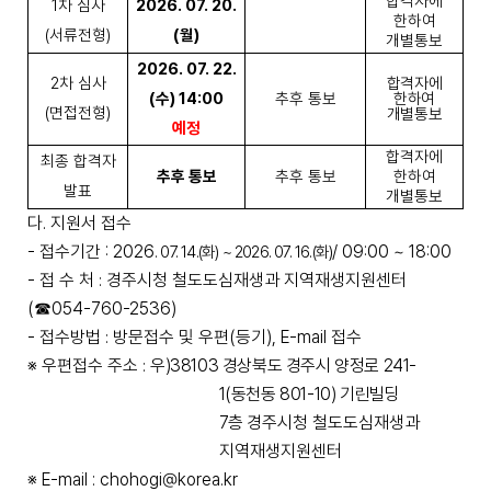
합격자에
1
차 심사
2026. 07. 20.
한하여
(
서류전형
)
(
월
)
개별통보
2026. 07. 22.
2
차 심사
합격자에
(
수
) 14:00
추후 통보
한하여
(
면접전형
)
개별통보
예정
합격자에
최종 합격자
추후 통보
추후 통보
한하여
발표
개별통보
다
.
지원서 접수
-
접수기간
: 2026
/ 09:00 ~ 18:00
. 07. 14.(
화
) ~ 2026. 07. 16.(
화
)
-
접 수 처
경주시청 철도도심재생과 지역재생지원센터
:
(
☎
054-760-2536)
-
접수방법
방문접수 및 우편
(
등기
), E-mail
접수
:
※
우편접수 주소
우
)38103
경상북도 경주시 양정로
241-
:
1(
동천동
801-10)
기린빌딩
7
층
경주시청 철도도심재생과
지역재생지원센터
※
E-mail : chohogi@korea.kr