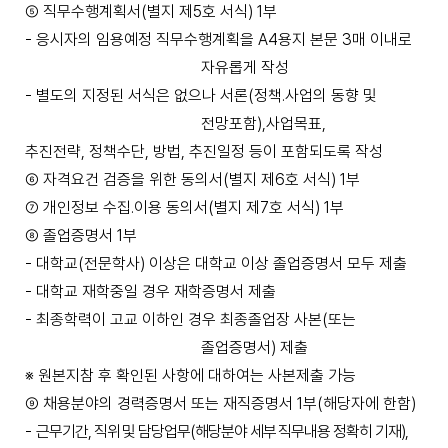
⑤
직무수행계획서
(
별지 제
5
호 서식
) 1
부
-
응시자의 임용예정 직무수행계획을
A4
용지 본문
3
매
이내로
자유롭게 작성
-
별도의 지정된 서식은 없으나 서론
(
정책
․
사업의 동향 및
전망포함
),
사업목표
,
추진전략
,
정책수단
,
방법
,
추진일정 등이 포함되도록 작성
⑥
자격요건 검증을 위한 동의서
(
별지 제
6
호 서식
) 1
부
⑦
개인정보 수집
․
이용 동의서
(
별지 제
7
호 서식
) 1
부
⑧
졸업증명서
1
부
-
대학교
(
전문학사
)
이상은 대학교 이상 졸업증명서 모두 제출
-
대학교 재학중일 경우 재학증명서 제출
-
최종학력이 고교 이하인 경우 최종졸업장 사본
(
또는
졸업증명서
)
제출
※
원본지참 후 확인된 사항에 대하여는 사본제출 가능
⑨
채용분야의 경력증명서 또는 재직증명서
1
부
(
해당자에 한함
)
-
근무기간
,
직위 및 담당업무
(
해당분야 세부 직무내용 정확히 기재
),