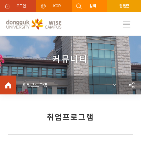
주메뉴 바로가기
푸터 바로가기
로그인
KOR
검색
팝업존
커뮤니티
취업프로그램
취업프로그램