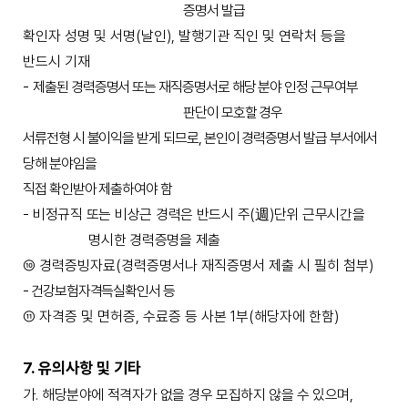
증명서 발급
확인자 성명 및 서명
(
날인
),
발행기관 직인 및 연락처 등을
반드시 기재
-
제출된 경력증명서 또는 재직증명서로 해당 분야 인정 근무여부
판단이 모호할 경우
서류전형 시 불이익을 받게 되므로
,
본인이 경력증명서 발급 부서에서
당해 분야임을
직접 확인받아 제출하여야 함
-
비정규직 또는 비상근 경력은 반드시 주
(
週
)
단위 근무시간을
명시한 경력증명을 제출
⑩
경력증빙자료
(
경력증명서나 재직증명서 제출 시 필히 첨부
)
-
건강보험자격득실확인서 등
⑪
자격증 및 면허증
,
수료증 등 사본
1
부
(
해당자에 한함
)
7.
유의사항 및 기타
가
.
해당분야에 적격자가 없을 경우 모집하지 않을 수 있으며
,