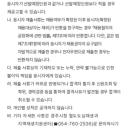
응시자가 선발예정인원과 같거나
선발예정인원보다 적을 경우
재공고할 수 있습니다
.
나
.
응
시자 제출서류는 채용여부가 확정된 이후 응시자
(
확정된
채용대상자는 제외
)
가 반환을 청구하는 경우
「
채용절차의
공정화에 관한 법률
」
제
11
조에 따라 반환합니다
.
다만
,
같은 법
제
7
조제
1
항에 따라 응시자가 채용권자의 요구없이
자발적으로 제출한 경우나 전자우편으로 제출한 경우는
반환하지 않습니다
.
다
.
제출 서류상의 기재착오 또는 누락
,
연락 불가능으로 인한
불이익 책임을 응시자에게 있습니다
.
라
.
제출 서류가 허위로 판명되거나
합격자 통지 후 신원조회 및
학위
,
경력검증 등을 통하여 결격사유가 발견될 경우 합격이
취소될 수 있습니다
.
마
.
개인별 성적은 공개하지 않습니다
.
바
.
기타 자세한 사항은 경주시청 철도도심재생과
지역재생지원센터
(
☎
054-760-2536)
로
문의하시기