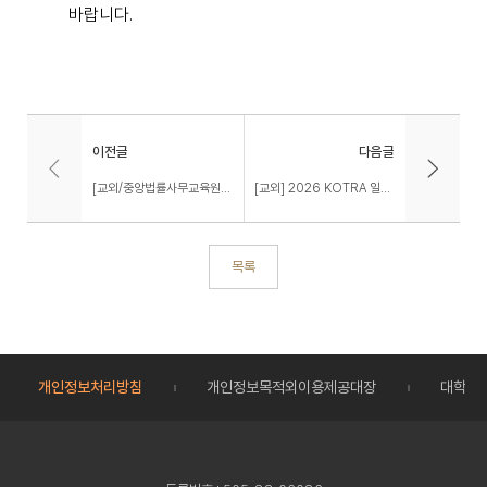
바랍니다
.
이전글
다음글
[교외/중앙법률사무교육원] 법률사무원 양성과정 교육생 모집
[교외] 2026 KOTRA 일본 온라인잡페어(여름) 개최 안내
목록
개인정보처리방침
개인정보목적외이용제공대장
대학정