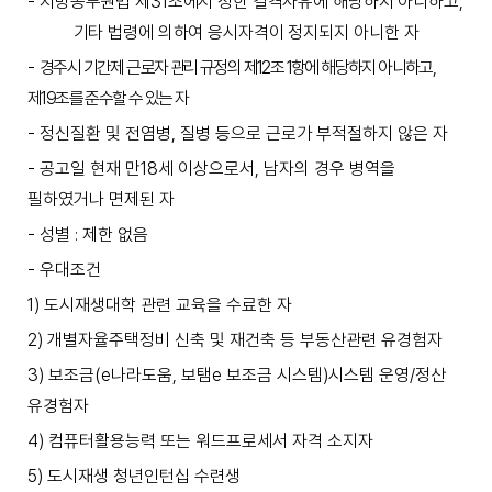
-
지방공무원법 제
31
조에서 정한 결격사유에 해당하지 아니하고
,
기타 법령에 의하여 응시자격이
정지되지 아니한 자
-
경주시 기간제 근로자 관리 규정의 제
12
조
1
항에 해당하지 아니하고
,
제
19
조를 준수할 수 있는 자
-
정신질환 및 전염병
,
질병 등으로 근로가 부적절하지 않은 자
-
공고일 현재 만
18
세 이상으로서
,
남자의 경우 병역을
필하였거나 면제된 자
-
성별
제한 없음
:
-
우대조건
1)
도시재생대학 관련 교육을 수료한 자
2)
개별자율주택정비 신축 및 재건축 등 부동산관련 유경험자
3)
보조금
(e
나라도움
,
보탬
e
보조금 시스템
)
시스템 운영
/
정산
유경험자
4)
컴퓨터활용능력 또는 워드프로세서 자격 소지자
5)
도시재생 청년인턴십 수련생