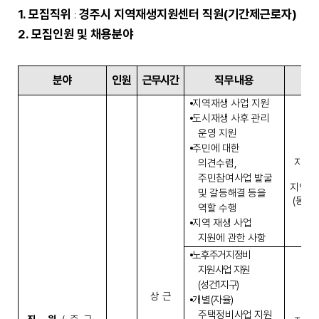
1. 모집직위
경주시 지역재생지원센터 직원
(
기간제근로자
)
:
2. 모집인원 및 채용분야
분야
인원
근무시간
직무내용
⦁
지역재생 사업 지원
⦁
도시재생 사후 관리
운영 지원
⦁
주민에 대한
지역재
의견수렴
,
주민참여사업 발굴
지역재
및 갈등해결 등을
(
동천
역할 수행
⦁
지역 재생 사업
지원에 관한 사항
⦁
노후주거지정비
지원사업 지원
(
성건
1
지구
)
상 근
⦁
개별
(
자율
)
주택정비사업 지원