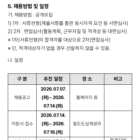
5.
채용방법 및 일정
가
.
채용방법
공개모집
:
1) 1
차
서류전형
(
제출서류를 통한 응시자격 요건 등 서면심사
)
:
2) 2
차
면접심사
(
활동계획
,
근무자질 및 적격성 등 대면심사
)
:
※
1
차
(
서류전형
)
의 합격자를 대상으로
2
차
(
면접심사
)
※
단
,
적격대상자가 없을 경우 선발하지 않을 수 있음
.
나
.
일정
구 분
추진 일정
장 소
비고
2026. 07. 07.
채용공고
(
화
) ~ 2026.
홈페이지 등
07. 14.(
화
)
2026. 07. 14.
지원서 접수
(
화
) ~ 2026.
철도도심재생과
07. 16.(
목
)