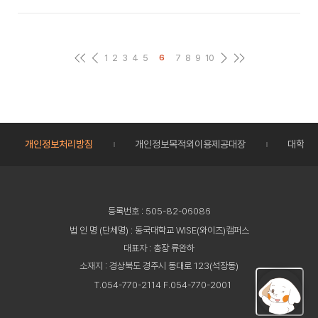
1
2
3
4
5
7
8
9
10
6
개인정보처리방침
개인정보목적외이용제공대장
대학정
등록번호 : 505-82-06086
법 인 명 (단체명) : 동국대학교 WISE(와이즈)캠퍼스
대표자 : 총장 류완하
소재지 : 경상북도 경주시 동대로 123(석장동)
T.054-770-2114 F.054-770-2001