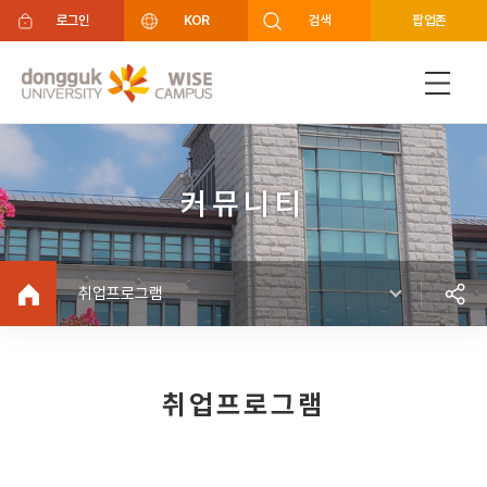
주메뉴 바로가기
푸터 바로가기
로그인
KOR
검색
팝업존
커뮤니티
취업프로그램
취업프로그램