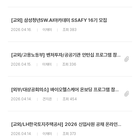
[교외] 삼성청년SW.AI아카데미 SSAFY 16기 모집
2026.04.16.
이채미
조회 383
[교외/고용노동부] 벤처투자/공공기관 인턴십 프로그램 참여청년 모집 ~4/19
2026.04.15.
이채미
조회 336
[외부/대상공회의소] 바이오헬스케어 온보딩 프로그램 참여자 모집 안내
2026.04.14.
견지은
조회 454
[교외/LH한국토지주택공사] 2026 신입사원 공채 온라인 채용설명회
2026.04.14.
이채미
조회 373