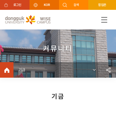
주메뉴 바로가기
푸터 바로가기
로그인
KOR
검색
팝업존
커뮤니티
기금
기금