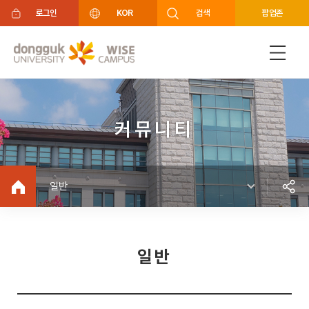
주메뉴 바로가기
푸터 바로가기
로그인
KOR
검색
팝업존
커뮤니티
일반
일반