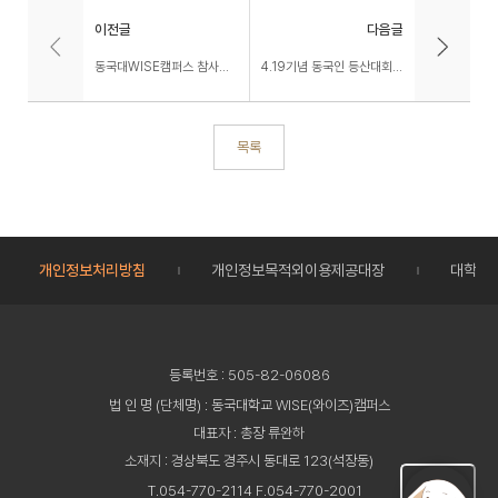
이전글
다음글
동국대WISE캠퍼스 참사람 비교과 교육과정 안내 (리플릿)
4.19기념 동국인 등산대회 참가 안내
목록
개인정보처리방침
개인정보목적외이용제공대장
대학정
등록번호 : 505-82-06086
법 인 명 (단체명) : 동국대학교 WISE(와이즈)캠퍼스
대표자 : 총장 류완하
소재지 : 경상북도 경주시 동대로 123(석장동)
T.054-770-2114 F.054-770-2001