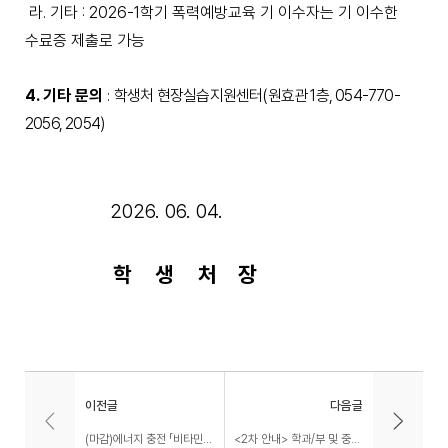
라
.
기타
: 2026-1
학기 폭력예방교육 기 이수자는 기 이수한
수료증 제출로 가능
4.
기타 문의
학생처 현장실습지원센터
(
원효관
1
층
, 054-770-
:
2056, 2054)
2026. 06. 04.
학
생
처
장
이전글
다음글
(마감)에너지 충전 「비타민-day」 캠페인 안내
<2차 안내> 학과/부 및 중앙 동아리별 기금 모금 사업 지원 안내