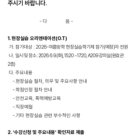
주시기 바랍니다
.
-
다
음
-
1.
현장실습 오리엔테이션
(O.T)
가
.
참가대상
2026-
여름방학 현장실습학기제 참가
(
예정
)
자 전원
:
나
.
일시 및 장소
: 2026. 6. 9.(
화
), 15:20 ~17:20, A209
강의실
(
원효관
2
층
)
다
.
주요내용
-.
현장실습 절차
,
의무 및 주요사항 안내
-.
학점인정 절차 안내
-.
안전교육
,
폭력예방교육
-.
직장예절
-.
기타 현장실습 관련 부수적인 사항
2. ‘
수강신청 및 주요내용
’
확인자료 제출