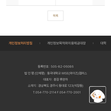
목록
개인정보처리방침
개인정보목적외이용제공대장
대학정
등록번호 : 505-82-06086
법 인 명 (단체명) : 동국대학교 WISE(와이즈)캠퍼스
대표자 : 총장 류완하
소재지 : 경상북도 경주시 동대로 123(석장동)
T.054-770-2114 F.054-770-2001