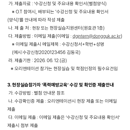
가
.
제출자료
: ‘
수강신청 및 주요내용 확인서
(
별첨양식
)
※
O.T
참여시
, 배부되는 '
수강신청 및 주요내용 확인서
(
양식
)'
를
안내에 따라 작성 제출
나
.
제 출 처
현장실습지원센터
(
원효관
1
층
)
: 현장 또는
다
.
제출방법
이메일 제출
(
이메일
dgintern@dongguk.ac.kr
)
:
:
※
이메일 제출시 메일제목
수강신청서
+
학번
+
성명
:
(
예시
:
수강신청
2020123456
김동국
)
라
.
제출기한
: 2026. 06. 12.(
금
)
※
오리엔테이션 참가는 현장실습 및 학점인정의 필수요건임
3.
현장실습참가자
’
폭력예방교육
‘
수강 및 확인증 제출안내
가
.
수강방법
별첨 안내문 참조
:
나
.
수강확인증 제출
오리엔테이션시 현장 제출 또는 이메일
:
제출
다
.
이메일 제출
이메일 제출은
’
수강신청 및 주요내용 확인서
‘
:
제출시 첨부 제출