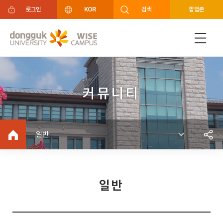
주메뉴 바로가기
푸터 바로가기
로그인
KOR
검색
팝업존
커뮤니티
일반
일반