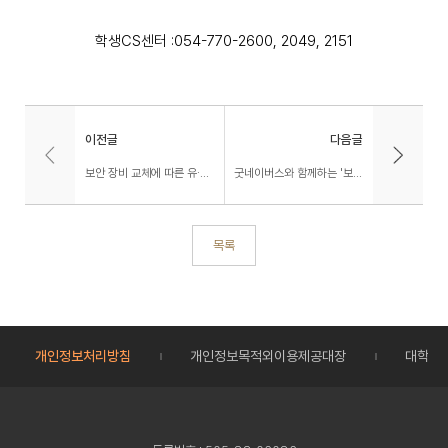
학생CS센터 :054-770-2600, 2049, 2151
이전글
다음글
보안 장비 교체에 따른 유·무선 인터넷 서비스 종료(2026.07.07(화) 17:00~18:30) 안내
굿네이버스와 함께하는 '보이스피싱 제로 캠페인'
목록
개인정보처리방침
개인정보목적외이용제공대장
대학정