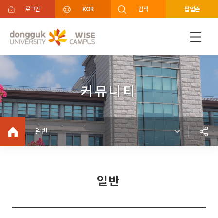
주메뉴 바로가기
푸터 바로가기
로그인
KOR
검색
팝업존
커뮤니티
일반
일반