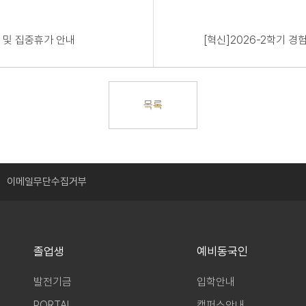
 및 집중휴가 안내
[혁신]2026-2학기 
목록
이메일무단수집거부
졸업생
예비동국인
발전기금
입학안내
PORTAL
캠퍼스안내