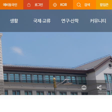
예비동국인
로그인
KOR
검색
팝업존
생활
국제·교류
연구·산학
커뮤니티