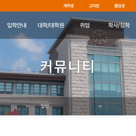
주메뉴 바로가기
푸터 바로가기
재학생
교직원
졸업생
입학안내
대학/대학원
취업
학사/장학
커뮤니티
일반