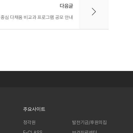
다음글
경험중심 다채움 비교과 프로그램 공모 안내
주요사이트
정각원
발전기금/후원의집
E-CLASS
보건진료센터