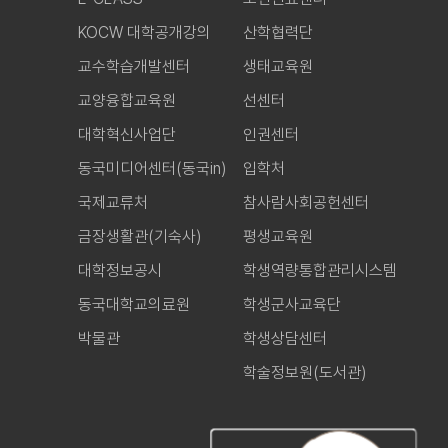
KOCW 대학공개강의
산학협력단
교수학습개발센터
생태교육원
교양융합교육원
선센터
대학혁신사업단
인권센터
동국미디어센터(동국in)
입학처
국제교류처
참사람사회공헌센터
금장생활관(기숙사)
평생교육원
대학정보공시
학생역량통합관리시스템
동국대학교의료원
학생군사교육단
박물관
학생상담센터
학술정보원(도서관)