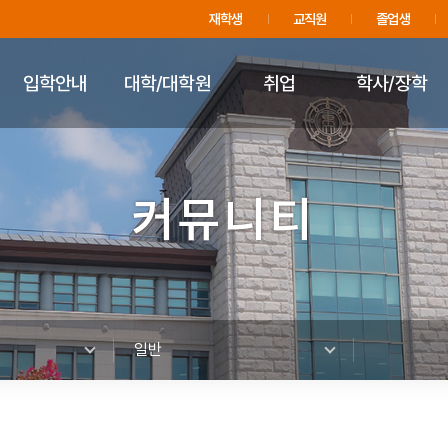
주메뉴 바로가기
푸터 바로가기
재학생
교직원
졸업생
입학안내
대학/대학원
취업
학사/장학
커뮤니티
일반