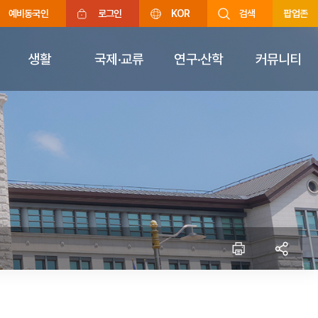
예비동국인
로그인
KOR
검색
팝업존
생활
국제·교류
연구·산학
커뮤니티