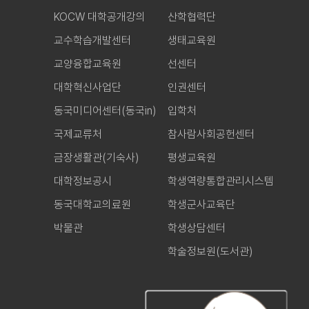
KOCW 대학공개강의
산학협력단
교수학습개발센터
생태교육원
교양융합교육원
선센터
대학혁신사업단
인권센터
동국미디어센터(동국in)
입학처
국제교류처
참사람사회공헌센터
금장생활관(기숙사)
평생교육원
대학정보공시
학생역량통합관리시스템
동국대학교의료원
학생군사교육단
박물관
학생상담센터
학술정보원(도서관)