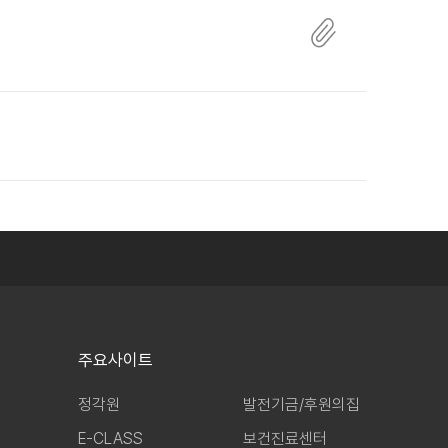
주요사이트
정각원
발전기금/후원의집
E-CLASS
보건진료센터