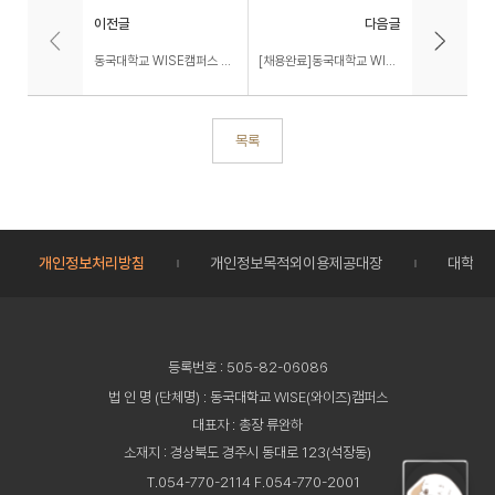
이전글
다음글
동국대학교 WISE캠퍼스 한시계약직 채용 공고 (WISE캠퍼스 총장 직속기구(TFT) IR센터)
[채용완료]동국대학교 WISE캠퍼스 글로벌 사회경영대학 사회복지학과 행정조교 모집 (입사예정 : 2025.03)
목록
개인정보처리방침
개인정보목적외이용제공대장
대학정
등록번호 : 505-82-06086
법 인 명 (단체명) : 동국대학교 WISE(와이즈)캠퍼스
대표자 : 총장 류완하
소재지 : 경상북도 경주시 동대로 123(석장동)
T.054-770-2114 F.054-770-2001