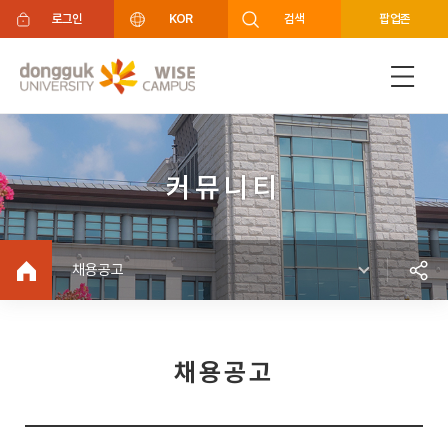
주메뉴 바로가기
푸터 바로가기
로그인
KOR
검색
팝업존
커뮤니티
채용공고
채용공고