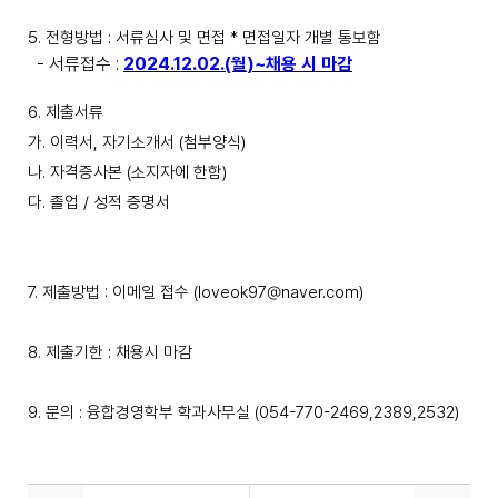
5.
전형방법 : 서류심사 및 면접
*
면접일자 개별 통보함
-
서류접수
:
2024.12.02.(월
)~
채용 시 마감
6.
제출서류
가
.
이력서
,
자기소개서
(
첨부양식
)
나
.
자격증사본
(
소지자에 한함
)
다
.
졸업
/
성적 증명서
7.
제출방법 : 이메일 접수
(loveok97@naver.com)
8.
제출기한 : 채용시 마감
9.
문의 : 융합경영학부 학과사무실
(054-770-2469,2389,2532)