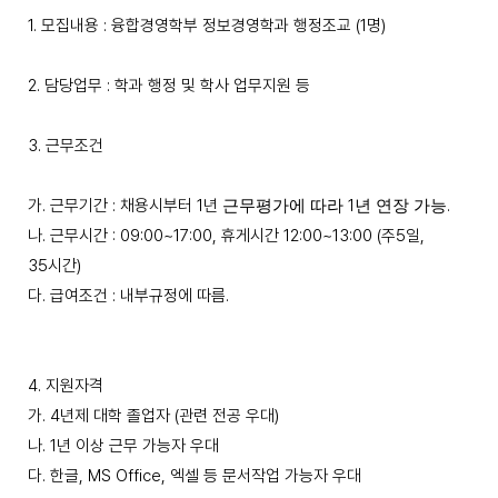
1.
모집내용 : 융합경영학부 정보경영학과 행정조교
(1
명
)
2.
담당업무 : 학과 행정 및 학사 업무지원 등
3.
근무조건
가
.
근무기간 : 채용시부터
1
년
1
.
근무평가에 따라
년 연장 가능
나.
근무시간
: 09:00~17:00,
휴게시간
12:00~13:00 (
주
5
일
,
35
시간
)
다.
급여조건 : 내부규정에 따름
.
4.
지원자격
가
. 4
년제 대학 졸업자
(
관련 전공 우대
)
나
. 1
년 이상 근무 가능자 우대
다
.
한글
, MS Office,
엑셀 등 문서작업 가능자 우대