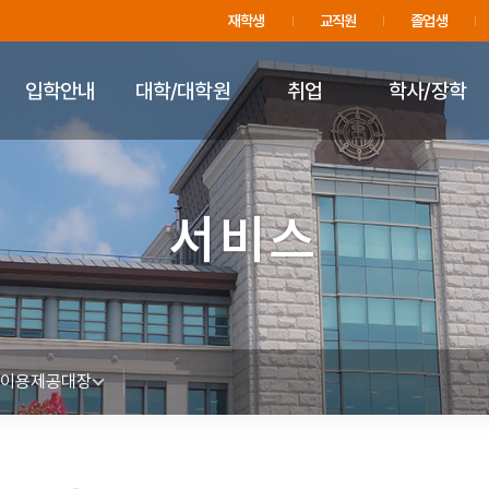
주메뉴 바로가기
푸터 바로가기
재학생
교직원
졸업생
입학안내
대학/대학원
취업
학사/장학
서비스
 이용제공대장