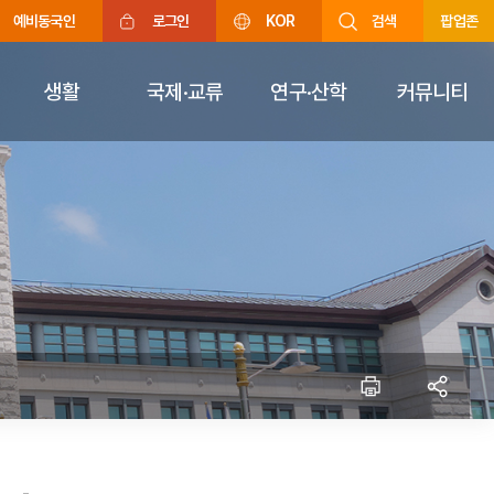
예비동국인
로그인
KOR
검색
팝업존
생활
국제·교류
연구·산학
커뮤니티