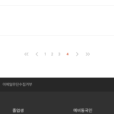
1
2
3
4
이메일무단수집거부
졸업생
예비동국인