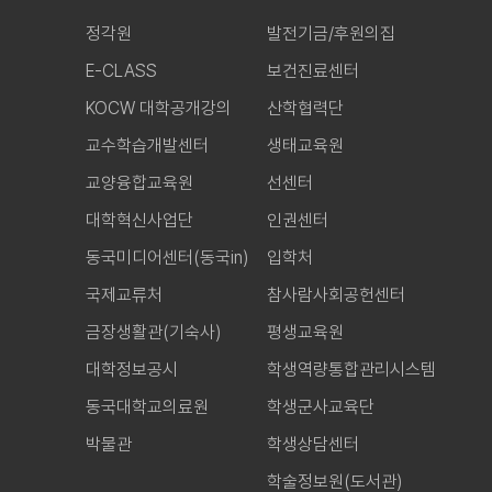
정각원
발전기금/후원의집
E-CLASS
보건진료센터
KOCW 대학공개강의
산학협력단
교수학습개발센터
생태교육원
교양융합교육원
선센터
대학혁신사업단
인권센터
동국미디어센터(동국in)
입학처
국제교류처
참사람사회공헌센터
금장생활관(기숙사)
평생교육원
대학정보공시
학생역량통합관리시스템
동국대학교의료원
학생군사교육단
박물관
학생상담센터
학술정보원(도서관)