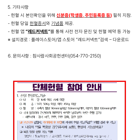
5.
기타사항
-
헌혈 시 본인확인을 위해
신분증
(
학생증
,
주민등록증 등
)
필히 지참
.
-
헌혈 당일
헌혈증서
와
기념품
제공
.
-
헌혈 앱
“
레드커넥트
”
를 통해 사전 전자 문진 및 헌혈 예약 등 가능
※
설치경로
:
플레이스토어
/
앱 스토어
“
레드커넥트
”
검색
–
다운로드
6.
문의사항
:
참사람사회공헌센터
(054-770-2150)