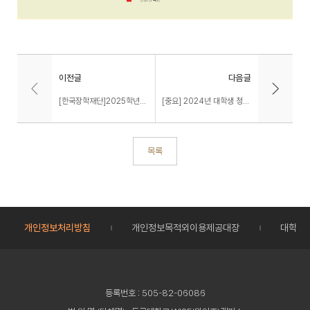
이전글
다음글
[한국장학재단]2025학년도 1학기 학자금대출 사전신청 일정 안내(11.21(목) 오전 9시~)
[중요] 2024년 대학생 청소년교육지원 장학금 신청 안내
목록
개인정보처리방침
개인정보목적외이용제공대장
대학정
등록번호 : 505-82-06086