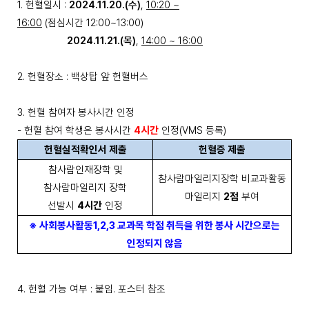
1.
헌혈일시
:
2024.11.20.(
수
)
,
10:20 ~
16:00
(
점심시간
12:00~13:00)
2024.11.21.(
목
)
,
14:00 ~ 16:00
2.
헌혈장소
:
백상탑 앞 헌혈버스
3.
헌혈 참여자 봉사시간 인정
-
헌혈 참여 학생은 봉사시간
4
시간
인정
(VMS
등록
)
헌혈실적확인서 제출
헌혈증 제출
참사람인재장학 및
참사람마일리지장학 비교과활동
참사람마일리지 장학
마일리지
2
점
부여
선발시
4
시간
인정
※
사회봉사활동
1,2,3
교과목 학점 취득을 위한 봉사 시간으로는
인정되지 않음
4.
헌혈 가능 여부
:
붙임
.
포스터 참조