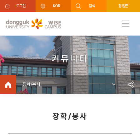
주메뉴 바로가기
푸터 바로가기
로그인
KOR
검색
팝업존
커뮤니티
장학/봉사
장학/봉사