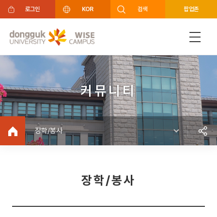
주메뉴 바로가기
푸터 바로가기
로그인
KOR
검색
팝업존
커뮤니티
장학/봉사
장학/봉사