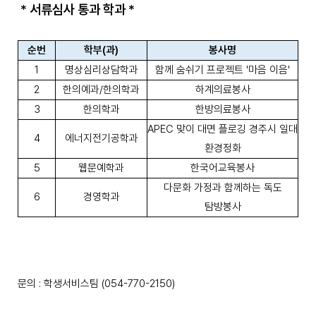
* 서류심사 통과 학과 *
순번
학부
(
과
)
봉사명
1
명상심리상담학과
함께 숨쉬기 프로젝트
'
마음 이음
'
2
한의예과
/
한의학과
하계의료봉사
3
한의학과
한방의료봉사
APEC
맞이 대면 플로깅 경주시 일대
4
에너지전기공학과
환경정화
5
웹문예학과
한국어교육봉사
다문화 가정과 함께하는 독도
6
경영학과
탐방봉사
문의 : 학생서비스팀 (054-770-2150)