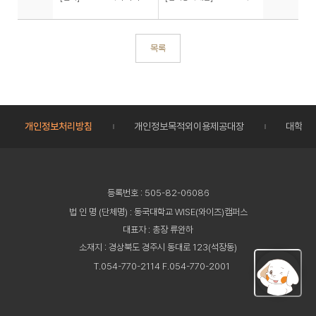
목록
개인정보처리방침
개인정보목적외이용제공대장
대학정
등록번호 : 505-82-06086
법 인 명 (단체명) : 동국대학교 WISE(와이즈)캠퍼스
대표자 : 총장 류완하
소재지 : 경상북도 경주시 동대로 123(석장동)
T.054-770-2114 F.054-770-2001