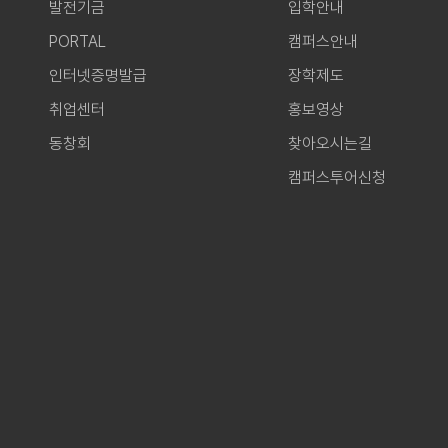
발전기금
입학안내
PORTAL
캠퍼스안내
인터넷증명발급
장학제도
취업센터
홍보영상
동창회
찾아오시는길
캠퍼스투어신청