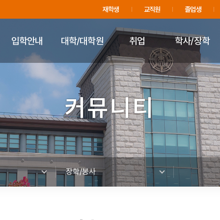
주메뉴 바로가기
푸터 바로가기
재학생
교직원
졸업생
입학안내
대학/대학원
취업
학사/장학
커뮤니티
장학/봉사