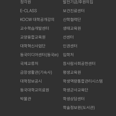
정각원
발전기금/후원의집
E-CLASS
보건진료센터
KOCW 대학공개강의
산학협력단
교수학습개발센터
생태교육원
교양융합교육원
선센터
대학혁신사업단
인권센터
동국미디어센터(동국in)
입학처
국제교류처
참사람사회공헌센터
금장생활관(기숙사)
평생교육원
대학정보공시
학생역량통합관리시스템
동국대학교의료원
학생군사교육단
박물관
학생상담센터
학술정보원(도서관)