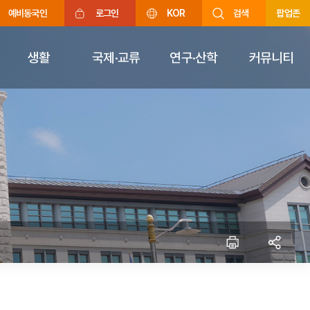
예비동국인
로그인
KOR
검색
팝업존
생활
국제·교류
연구·산학
커뮤니티