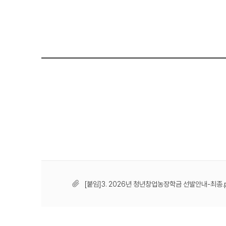
[붙임]3. 2026년 청년창업농장학금 선발안내-최종.