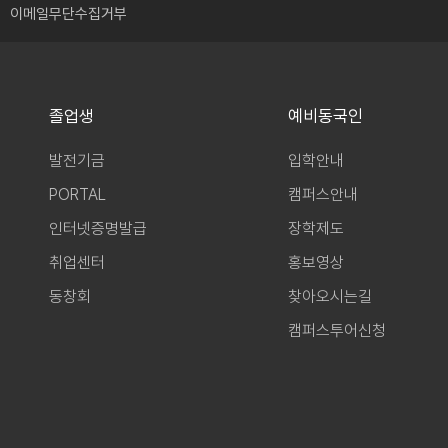
이메일무단수집거부
졸업생
예비동국인
발전기금
입학안내
PORTAL
캠퍼스안내
인터넷증명발급
장학제도
취업센터
홍보영상
동창회
찾아오시는길
캠퍼스투어신청