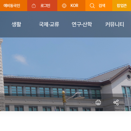
예비동국인
로그인
KOR
검색
팝업존
생활
국제·교류
연구·산학
커뮤니티