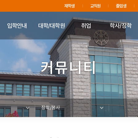
주메뉴 바로가기
푸터 바로가기
재학생
교직원
졸업생
입학안내
대학/대학원
취업
학사/장학
커뮤니티
장학/봉사