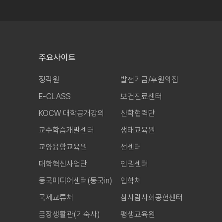
주요사이트
정각원
발전기금/후원의집
E-CLASS
보건진료센터
KOCW 대학공개강의
산학협력단
교수학습개발센터
생태교육원
교양융합교육원
선센터
대학혁신사업단
인권센터
동국미디어센터(동국in)
입학처
국제교류처
참사람사회공헌센터
금장생활관(기숙사)
평생교육원