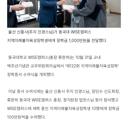
울산 신흥사
(
주지 인경스님
)
가 동국대
WISE
캠퍼스
지역미래불자육성장학생에게 장학금
1,000
만원을 전달했다
.
동국대학교
WISE
캠퍼스
(
총장 류완하
)
는
10
월
31
일 교내
백주년기념관 교무위원회의실에서
‘
제
122
회 지역미래불자육성장학
’
장학증서 수여식을 개최했다
.
이날 증서 수여식에는 울산 신흥사 주지 인경스님
,
장인수 신도회장
,
류완하 동국대
WISE
캠퍼스 총장
,
정각원장 법천스님 등이 참석했고
WISE
캠퍼스에 재학 중인 지역미래불자육성장학생
10
명에게 장학금
100
만원씩을 수여했다
.