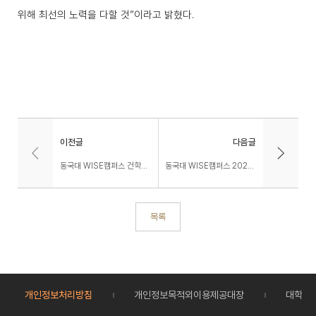
위해 최선의 노력을 다할 것
”
이라고 밝혔다
.
이전글
다음글
동국대 WISE캠퍼스 건학이념 기반 ‘자연명상’ 프로그램 개최
동국대 WISE캠퍼스 2026학년도 수시모집 디자인미술학과 실기고사 실시 - 2025 APEC 교통통제 속에서 차분하게 실기고사 치러 -
목록
개인정보처리방침
개인정보목적외이용제공대장
대학정