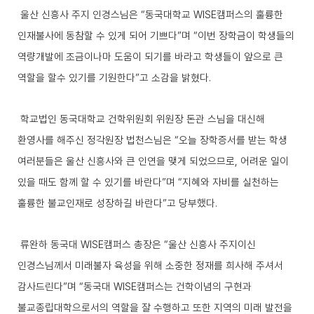
울산 신흥사 주지 인경스님은
“
동국대학교
WISE
캠퍼스의 훌륭한
인재불사에 동참할 수 있게 되어 기쁘다
”
며
“
이번 장학금이 학생들의
역량개발에 조금이나마 도움이 되기를 바라고 학생들이 앞으로 큰
역할을 할수 있기를 기원한다
”
고 소감을 밝혔다
.
학교법인 동국대학교 건학위원회 위원장 돈관 스님을 대신해
환영사를 해주신 정각원장 법천스님은
“
오늘 장학증서를 받는 학생
여러분들은 울산 신흥사와 큰 인연을 맺게 되었으므로
,
어려운 일이
있을 때도 함께 할 수 있기를 바란다
”
며
“
지혜와 자비를 실천하는
훌륭한 불교인재로 성장하길 바란다
”
고 당부했다
.
류완하 동국대
WISE
캠퍼스 총장은
“
울산 신흥사 주지이신
인경스님께서 미래불자 육성을 위해 소중한 정재를 희사해 주셔서
감사드린다
”
며
“
동국대
WISE
캠퍼스는 건학이념의 구현과
불교종립대학으로서의 역할을 잘 수행하고 또한 지역의 미래 발전을