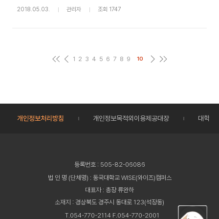
2018.05.03.
관리자
조회 1747
1
2
3
4
5
6
7
8
9
10
개인정보처리방침
개인정보목적외이용제공대장
대학정
등록번호 : 505-82-06086
법 인 명 (단체명) : 동국대학교 WISE(와이즈)캠퍼스
대표자 : 총장 류완하
소재지 : 경상북도 경주시 동대로 123(석장동)
T.054-770-2114 F.054-770-2001