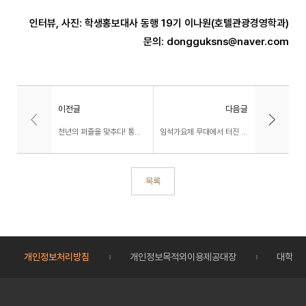
인터뷰, 사진: 학생홍보대사 동행 19기 이나원(호텔관광경영학과)
문의: dongguksns@naver.com
이전글
다음글
천년의 퍼즐을 맞추다! 통일신라 ‘금강역사상’의 사라진 발을 찾은 고고미술사학과 정태웅 대학원생
임석가요제 무대에서 터진 반전 매력! 최우수상 수상자 수학교육과 듀엣팀 ‘교생선생님’을 만나다
목록
개인정보처리방침
개인정보목적외이용제공대장
대학정