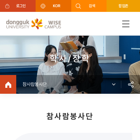
주메뉴 바로가기
푸터 바로가기
로그인
KOR
검색
팝업존
학사/장학
참사람봉사단
참사람봉사단