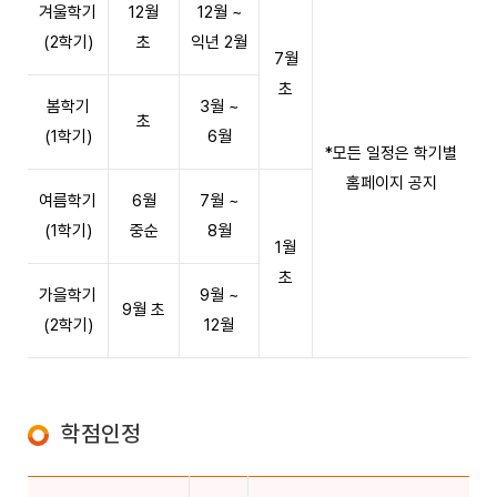
겨울학기
12월
12월 ~
(2학기)
초
익년 2월
7월
초
봄학기
3월 ~
초
(1학기)
6월
*모든 일정은 학기별
홈페이지 공지
여름학기
6월
7월 ~
(1학기)
중순
8월
1월
초
가을학기
9월 ~
9월 초
(2학기)
12월
학점인정