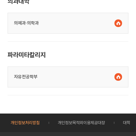
의과대학
의예과·의학과
파라미타칼리지
자유전공학부
개인정보처리방침
개인정보목적외이용제공대장
대학정