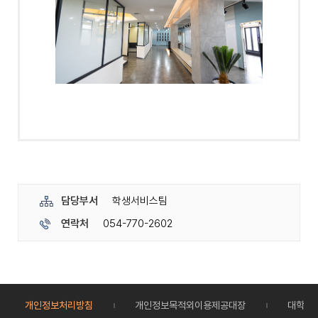
담당부서
학생서비스팀
연락처
054-770-2602
개인정보처리방침
개인정보목적외이용제공대장
대학정