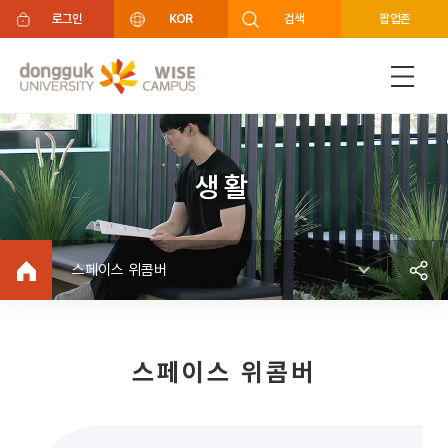
주메뉴 바로가기
푸터 바로가기
로그인
KOR
검색
팝업존
생활
스페이스 위콤버
스페이스 위콤버