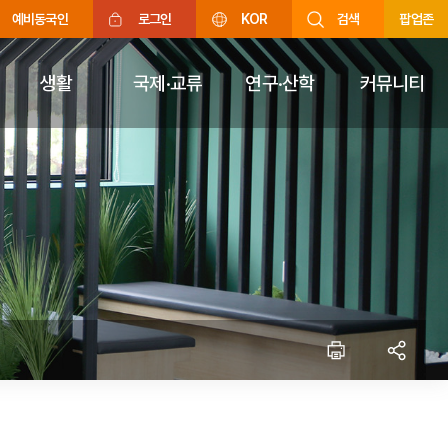
예비동국인
로그인
KOR
검색
팝업존
생활
국제·교류
연구·산학
커뮤니티