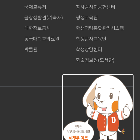
국제교류처
참사람사회공헌센터
금장생활관(기숙사)
평생교육원
대학정보공시
학생역량통합관리시스템
동국대학교의료원
학생군사교육단
박물관
학생상담센터
학술정보원(도서관)