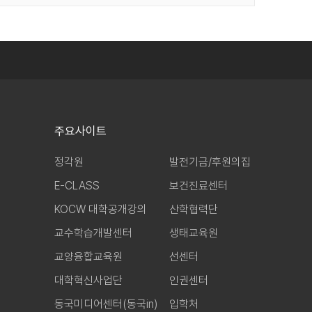
주요사이트
정각원
발전기금/후원의집
E-CLASS
보건진료센터
KOCW 대학공개강의
산학협력단
교수학습개발센터
생태교육원
교양융합교육원
선센터
대학혁신사업단
인권센터
동국미디어센터(동국in)
입학처