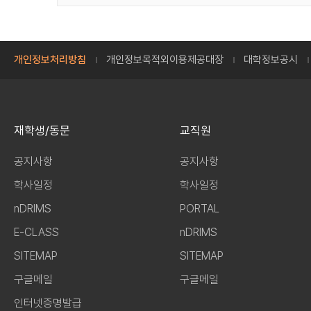
개인정보처리방침
개인정보목적외이용제공대장
대학정보공시
재학생/동문
교직원
공지사항
공지사항
학사일정
학사일정
nDRIMS
PORTAL
E-CLASS
nDRIMS
SITEMAP
SITEMAP
구글메일
구글메일
인터넷증명발급