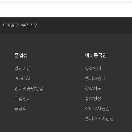
이메일무단수집거부
졸업생
예비동국인
발전기금
입학안내
PORTAL
캠퍼스안내
인터넷증명발급
장학제도
취업센터
홍보영상
동창회
찾아오시는길
캠퍼스투어신청