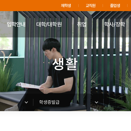
주메뉴 바로가기
푸터 바로가기
재학생
교직원
졸업생
입학안내
대학/대학원
취업
학사/장학
생활
학생증발급