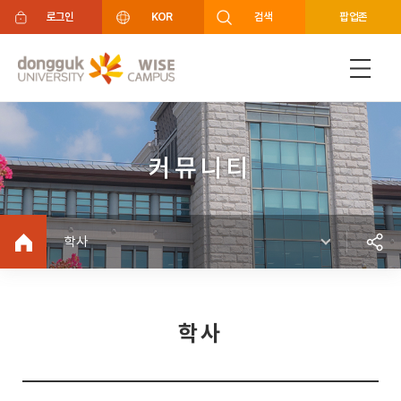
주메뉴 바로가기
푸터 바로가기
로그인
KOR
검색
팝업존
커뮤니티
학사
학사