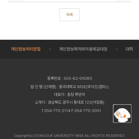
목록
개인정보처리방침
개인정보목적외이용제공대장
대학정
등록번호 : 505-82-06086
법 인 명 (단체명) : 동국대학교 WISE(와이즈)캠퍼스
대표자 : 총장 류완하
소재지 : 경상북도 경주시 동대로 123(석장동)
T.054-770-2114 F.054-770-2001
Copyright(c) DONGGUK UNIVERSITY WISE ALL RIGHTS RESERVED.