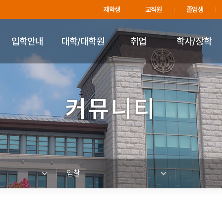
주메뉴 바로가기
푸터 바로가기
재학생
교직원
졸업생
입학안내
대학/대학원
취업
학사/장학
커뮤니티
입찰