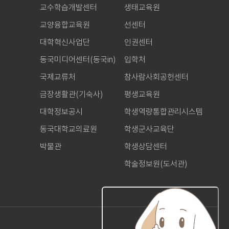
교수학습개발센터
생태교육원
교양융합교육원
선센터
대학혁신사업단
인권센터
동국미디어센터(동국in)
입학처
국제교류처
참사람사회공헌센터
금장생활관(기숙사)
평생교육원
대학정보공시
학생역량통합관리시스템
동국대학교의료원
학생군사교육단
박물관
학생상담센터
학술정보원(도서관)