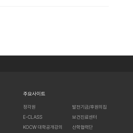
주요사이트
정각원
발전기금/후원의집
E-CLASS
보건진료센터
KOCW 대학공개강의
산학협력단