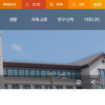
예비동국인
로그인
KOR
검색
팝업존
생활
국제·교류
연구·산학
커뮤니티