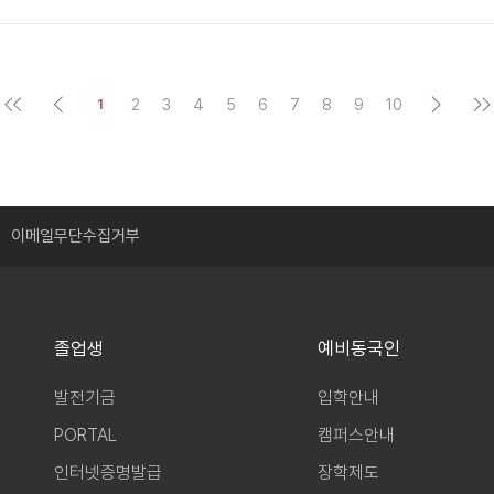
2
3
4
5
6
7
8
9
10
1
이메일무단수집거부
졸업생
예비동국인
발전기금
입학안내
PORTAL
캠퍼스안내
인터넷증명발급
장학제도