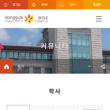
주메뉴 바로가기
푸터 바로가기
로그인
KOR
검색
팝업존
커뮤니티
학사
학사