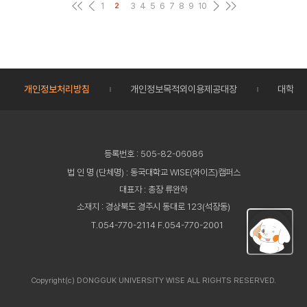
1
3
4
5
6
7
8
9
10
2
개인정보처리방침
개인정보목적외이용제공대장
대학정
등록번호 : 505-82-06086
법 인 명 (단체명) : 동국대학교 WISE(와이즈)캠퍼스
대표자 : 총장 류완하
소재지 : 경상북도 경주시 동대로 123(석장동)
T.054-770-2114 F.054-770-2001
Copyright(c) DONGGUK UNIVERSITY WISE ALL RIGHTS RESERVED.