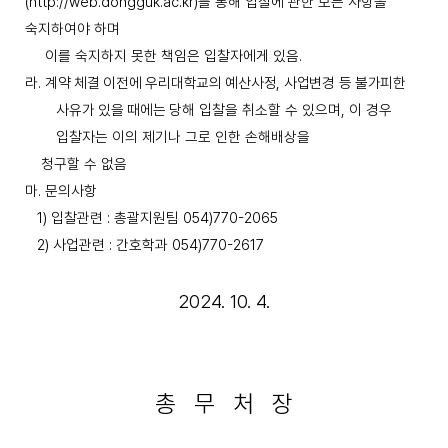
(http://web.dongguk.ac.kr)
를 통해 입찰에 관한 모든 사항을
숙지하여야 하며
이를
숙지하지 못한 책임은 입찰자에게 있음
.
라
.
계약 체결 이전에 우리대학교의 예산사정
,
사업변경 등 불가피한
사유가 있을 때에는
당해 입찰을 취소할 수 있으며
,
이 경우
입찰자는 이의 제기나 그로 인한 손해배상을
청구할 수 없음
마
.
문의사항
1)
입찰관련
:
총괄지원팀
054)770-2065
2)
사업관련
:
간호학과
054)770-2617
2024. 10. 4.
총 무 처 장