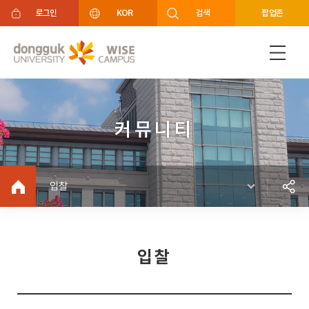
주메뉴 바로가기
푸터 바로가기
로그인
KOR
검색
팝업존
커뮤니티
입찰
입찰