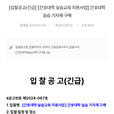
[입찰공고/긴급] [간호대학 실습교육 지원사업] 간호대학
실습 기자재 구매
등록일 2024.10.04.
작성자 권미선
조회 869
입찰공고문,입찰유의서,규격서,긴급입찰사유서,입찰서식
(간호대학실습교육기가재).zip
입 찰 공 고(긴급)
#
공고번호 제
2024-067
호
1.
입찰명
:
[
간호대학 실습교육 지원사업
]
간호대학 실습 기자재 구매
2.
입찰 일정 및 장소