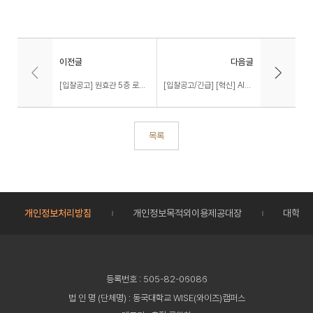
이전글
다음글
[입찰공고] 원효관 5층 로비 냉난방기 구입 및 설치 공사
[입찰공고/긴급] [혁신] AI를 활용한 중도탈락 예측시스템 개발 용역
목록
개인정보처리방침
개인정보목적외이용제공대장
대학정
등록번호 : 505-82-06086
법 인 명 (단체명) : 동국대학교 WISE(와이즈)캠퍼스