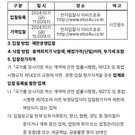
구 분
일 시
장 소
비 고
2024.10.11.
전자입찰사 이비즈포유
입찰등록
(
금
)
http://www.ebiz4u.co.kr
11:00
까지
시간엄수
2024.10.11.
전자입찰사 이비즈포유
가격입찰
(
금
)
http://www.ebiz4u.co.kr
15:00
까지
3.
입찰 방법
:
제한경쟁입찰
4.
낙찰 방법
:
총액최저가 낙찰제
,
예정가격
(
단일
)
이하
,
부가세 포함
5.
입찰참가자격
가
.
「
국가를 당사자로 하는 계약에 관한 법률시행령
」
제
12
조 및 동법
시행규칙 제
14
조의 규정에 의한
경쟁 입찰 참가자격을 갖춘
업체로
입찰 등록을 필한 업체
나
.
「
국가를 당사자로 하는 계약에 관한 법률시행령
」
제
27
조 및 동법
시행령 제
76
조에 의한 부정당
업자의 입찰참가자격 제한에
해당되지 않는 업체
다
.
입찰공고일 현재 당좌거래정지
,
청산
,
합병
,
양도 등 정리절차
중이거나 계획 중인 업체
,
법원에
화의 또는 법정관리
(
신청
중 포함
)
중 또는 세금체납
,
금융불량 등의 상태인