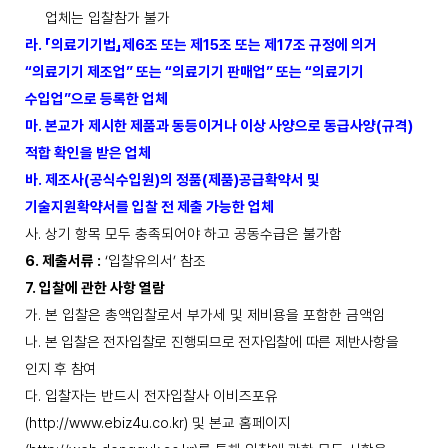
업체는 입찰참가 불가
라
.
「
의료기기법
」
제
6
조 또는 제
15
조 또는 제
17
조 규정에 의거
“
의료기기 제조업
”
또는
“
의료기기
판매업
”
또는
“
의료기기
수입업
”
으로 등록한 업체
마
.
본교가
제시한 제품과 동등이거나 이상 사양으로 동급사양
(
규격
)
적합 확인을 받은 업체
바
.
제조사
(
공식수입원
)
의 정품
(
제품
)
공급확약서 및
기술지원확약서를 입찰 전 제출 가능한 업체
사
.
상기 항목 모두 충족되어야 하고 공동수급은 불가함
6.
제출서류
:
‘
입찰유의서
’
참조
7.
입찰에 관한 사항 열람
가
.
본 입찰은 총액입찰로서 부가세 및 제비용을 포함한 금액임
나
.
본 입찰은 전자입찰로 진행되므로 전자입찰에 따른 제반사항을
인지 후 참여
다
.
입찰자는 반드시 전자입찰사 이비즈포유
(http://www.ebiz4u.co.kr)
및 본교 홈페이지