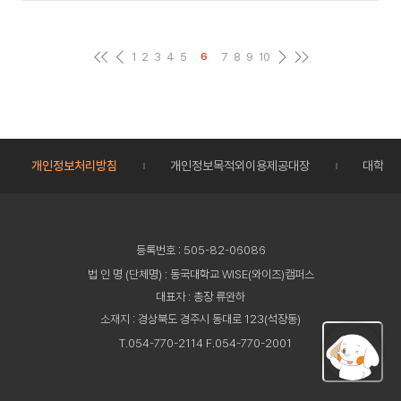
1
2
3
4
5
7
8
9
10
6
개인정보처리방침
개인정보목적외이용제공대장
대학정
등록번호 : 505-82-06086
법 인 명 (단체명) : 동국대학교 WISE(와이즈)캠퍼스
대표자 : 총장 류완하
소재지 : 경상북도 경주시 동대로 123(석장동)
T.054-770-2114 F.054-770-2001