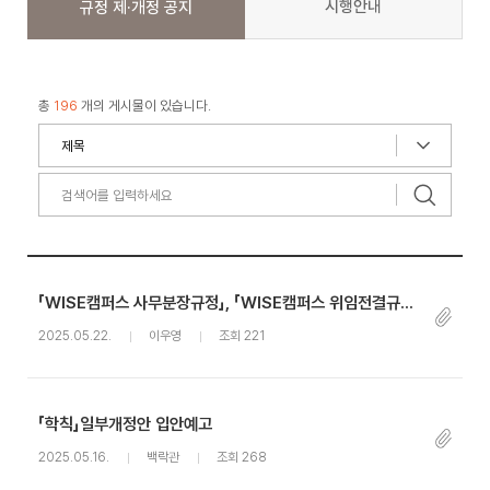
시행안내
규정 제·개정 공지
총
196
개의 게시물이 있습니다.
「WISE캠퍼스 사무분장규정」, 「WISE캠퍼스 위임전결규정」 일부개정안 입안 예고
2025.05.22.
이우영
조회 221
「학칙」일부개정안 입안예고
2025.05.16.
백락관
조회 268