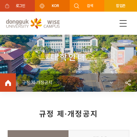
주메뉴 바로가기
푸터 바로가기
로그인
KOR
검색
팝업존
대학안내
규정 제·개정공지
규정 제·개정공지