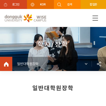
주메뉴 바로가기
푸터 바로가기
로그인
KOR
검색
팝업존
학사/장학
일반대학원장학
일반대학원장학