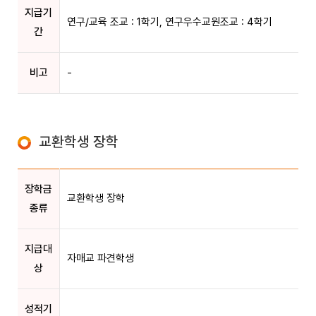
지급기
연구/교육 조교 : 1학기, 연구우수교원조교 : 4학기
간
비고
-
교환학생 장학
장학금
교환학생 장학
종류
지급대
자매교 파견학생
상
성적기