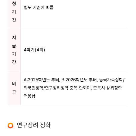
청
별도 기준에 따름
기
간
지
급
4학기(4회)
기
간
A:2025학년도 부터, B:2026학년도 부터, 동국가족장학/
비
외국인장학/연구장려장학 중복 안되며, 중복시 상위장학
고
적용함
연구장려 장학