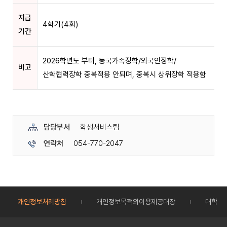
지급
4학기(4회)
기간
2026학년도 부터, 동국가족장학/외국인장학/
비고
산학협력장학 중복적용 안되며, 중복시 상위장학 적용함
담당부서
학생서비스팀
연락처
054-770-2047
개인정보처리방침
개인정보목적외이용제공대장
대학정