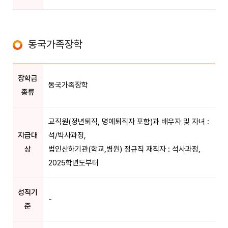
동국가족장학
장학금
동국가족장학
종류
교직원(정년퇴직, 명예퇴직자 포함)과 배우자 및 자녀 :
지급대
석/박사과정,
상
법인산하기관(학교,병원) 정규직 재직자 : 석사과정,
2025학년도부터
성적기
-
준