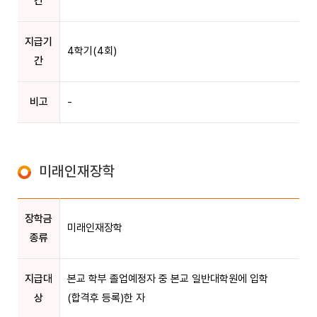
간
지급기
4학기(4회)
간
비고
-
미래인재장학
장학금
미래인재장학
종류
지급대
본교 학부 졸업예정자 중 본교 일반대학원에 입학
상
(합격후 등록)한 자