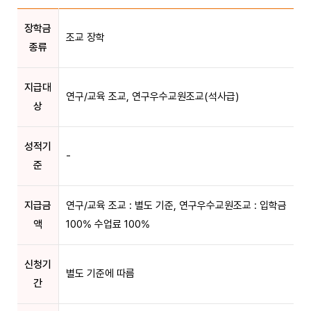
장학금
조교 장학
종류
지급대
연구/교육 조교, 연구우수교원조교(석사급)
상
성적기
-
준
지급금
연구/교육 조교 : 별도 기준, 연구우수교원조교 : 입학금
액
100% 수업료 100%
신청기
별도 기준에 따름
간