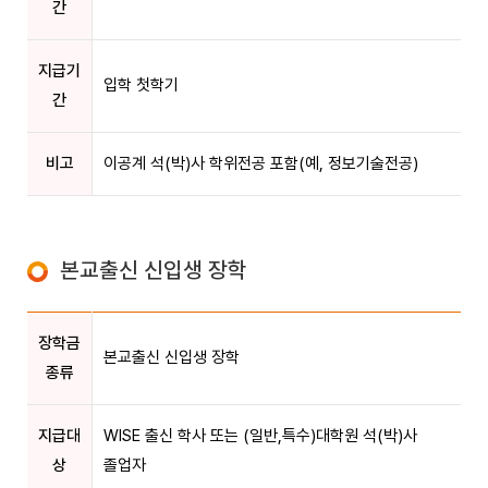
간
지급기
입학 첫학기
간
비고
이공계 석(박)사 학위전공 포함(예, 정보기술전공)
본교출신 신입생 장학
장학금
본교출신 신입생 장학
종류
지급대
WISE 출신 학사 또는 (일반,특수)대학원 석(박)사
상
졸업자