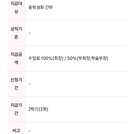
지급대
총학생회 간부
상
성적기
-
준
지급금
수업료 100%(회장) / 50%(부회장,학술부장)
액
신청기
-
간
지급기
2학기(2회)
간
비고
-