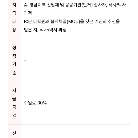
지
A: 영남지역 산업체 및 공공기관(단체) 종사자, 석사/박사
급
과정
대
B:본 대학원과 협약체결(MOU)을 맺은 기관의 추천을
상
받은 자, 석사/박사 과정
성
적
-
기
준
지
급
수업료 30%
금
액
신