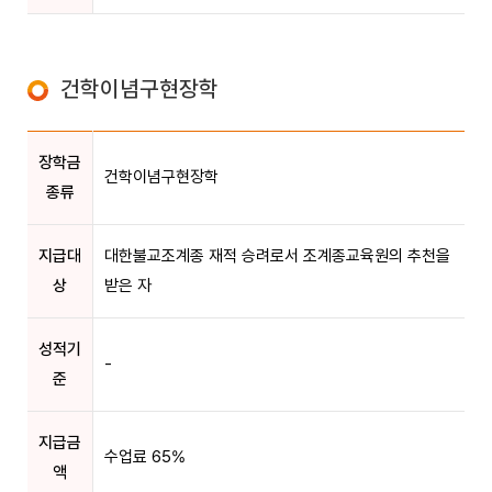
건학이념구현장학
장학금
건학이념구현장학
종류
지급대
대한불교조계종 재적 승려로서 조계종교육원의 추천을
상
받은 자
성적기
-
준
지급금
수업료 65%
액