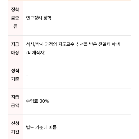
장학
금종
연구장려 장학
류
지급
석사/박사 과정의 지도교수 추천을 받은 전일제 학생
대상
(비재직자)
성적
-
기준
지급
수업료 30%
금액
신청
별도 기준에 따름
기간