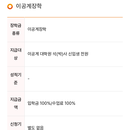
이공계장학
장학금
이공계장학
종류
지급대
이공계 대학원 석(박)사 신입생 전원
상
성적기
-
준
지급금
입학금 100%/수업료 100%
액
신청기
별도 없음