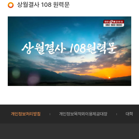
상월결사 108 원력문
개인정보처리방침
개인정보목적외이용제공대장
대학정