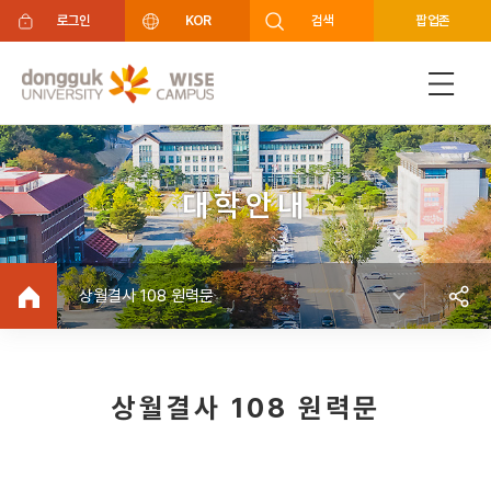
주메뉴 바로가기
푸터 바로가기
로그인
KOR
검색
팝업존
대학안내
상월결사 108 원력문
상월결사 108 원력문