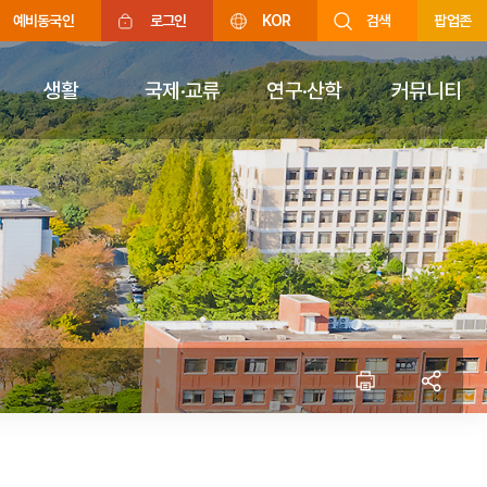
예비동국인
로그인
KOR
검색
팝업존
생활
국제·교류
연구·산학
커뮤니티