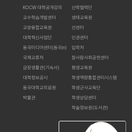
KOCW 대학공개강의
산학협력단
교수학습개발센터
생태교육원
교양융합교육원
선센터
대학혁신사업단
인권센터
동국미디어센터(동국in)
입학처
국제교류처
참사람사회공헌센터
금장생활관(기숙사)
평생교육원
대학정보공시
학생역량통합관리시스템
동국대학교의료원
학생군사교육단
박물관
학생상담센터
학술정보원(도서관)