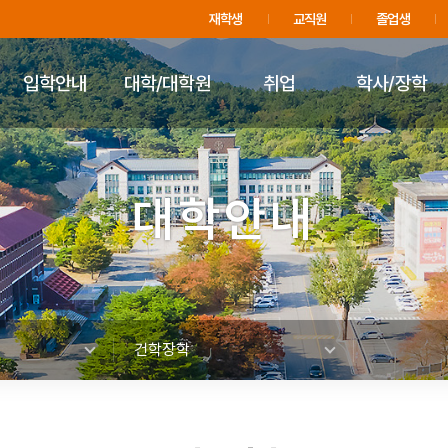
주메뉴 바로가기
푸터 바로가기
재학생
교직원
졸업생
입학안내
대학/대학원
취업
학사/장학
대학안내
건학장학