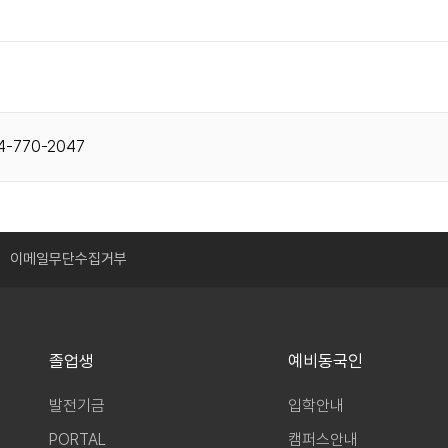
4-770-2047
이메일무단수집거부
졸업생
예비동국인
발전기금
입학안내
PORTAL
캠퍼스안내