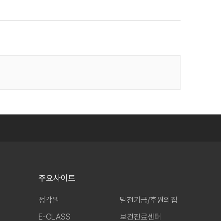
주요사이트
정각원
발전기금/후원의집
E-CLASS
보건진료센터