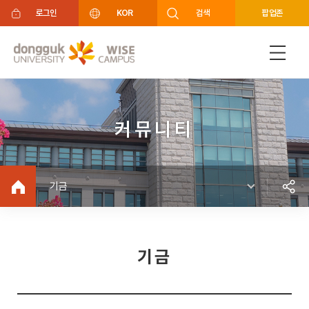
주메뉴 바로가기
푸터 바로가기
로그인
KOR
검색
팝업존
커뮤니티
기금
기금