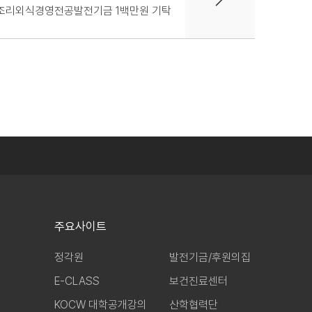
 조리외식경영전공발전기금 1백만원 기탁
주요사이트
정각원
발전기금/후원의집
E-CLASS
보건진료센터
KOCW 대학공개강의
산학협력단