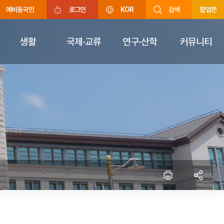
예비동국인
로그인
KOR
검색
팝업존
생활
국제·교류
연구·산학
커뮤니티