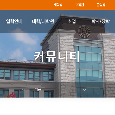
주메뉴 바로가기
푸터 바로가기
재학생
교직원
졸업생
입학안내
대학/대학원
취업
학사/장학
커뮤니티
기금