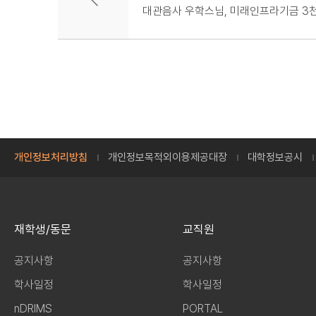
대관음사 우학스님, 미래인프라기금 3
개인정보처리방침
개인정보목적외이용제공대장
대학정보공시
재학생/동문
교직원
공지사항
공지사항
학사일정
학사일정
nDRIMS
PORTAL